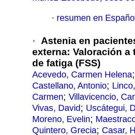
·
resumen en Españo
·
Astenia en pacientes
externa
:
Valoración a 
de fatiga (FSS)
Acevedo, Carmen Helena
;
Castellano, Antonio
Linco
;
Carmen
Villavicencio, C
;
Vivas, David
Uscátegui, 
;
Moreno, Evelin
Maestracci
;
Quintero, Grecia
Casar, 