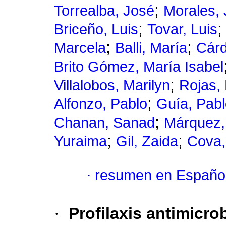
;
Torrealba, José
Morales, 
;
Briceño, Luis
Tovar, Luis
;
;
Marcela
Balli, María
Cárd
Brito Gómez, María Isabel
;
Villalobos, Marilyn
Rojas,
;
Alfonzo, Pablo
Guía, Pab
;
Chanan, Sanad
Márquez,
;
;
Yuraima
Gil, Zaida
Cova,
·
resumen en Españo
·
Profilaxis antimicro