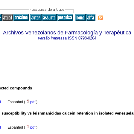
Archivos Venezolanos de Farmacología y Terapéutica
versão impressa
ISSN
0798-0264
elected compounds
l
·
Espanhol (
pdf
)
g susceptibility vs leishmanicidas calcein retention in isolated venezuel
l
·
Espanhol (
pdf
)