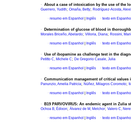
·
About a case of intoxication by the use of the l
;
;
Guerrero, Yudith
Omaña, Betty
Rodríguez-Acosta, Alexi
·
resumo em Espanhol
|
Inglês
·
texto em Espanho
·
Determination of glucose of blood in thorough
;
;
Morales Briceño, Abelardo
Villoria, Diana
Rossini, Mar
·
resumo em Espanhol
|
Inglês
·
texto em Espanho
·
Use of ibopamine as challenge test in the diag
;
Petitto C, Michele C
De Gregorio Casale, Julia
·
resumo em Espanhol
|
Inglês
·
texto em Espanho
·
Communication management of critical values in
;
;
Panunzio, Amelia Patricia
Núñez, Milagros Coromoto
M
·
resumo em Espanhol
|
Inglês
·
texto em Espanho
·
B19 PARVOVIRUS
:
An endemic agent in Zulia s
;
;
Ochoa B, Édixon
Álvarez de M, Melchor
Valero C, Nere
·
resumo em Espanhol
|
Inglês
·
texto em Espanho