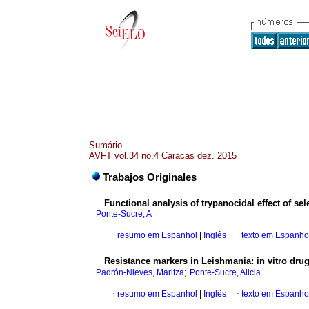
Sumário
AVFT vol.34 no.4 Caracas dez. 2015
Trabajos Originales
·
Functional analysis of trypanocidal effect of s
Ponte-Sucre, A
·
resumo em Espanhol
|
Inglês
·
texto em Espanho
·
Resistance markers in Leishmania
:
in vitro dru
;
Padrón-Nieves, Maritza
Ponte-Sucre, Alicia
·
resumo em Espanhol
|
Inglês
·
texto em Espanho