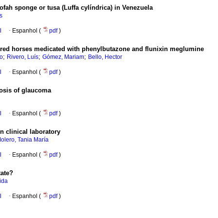
oofah sponge or tusa (Luffa cylíndrica) in Venezuela
s
l
·
Espanhol (
pdf
)
bred horses medicated with phenylbutazone and flunixin meglumine
;
;
;
io
Rivero, Luís
Gómez, Mariam
Bello, Hector
l
·
Espanhol (
pdf
)
nosis of glaucoma
l
·
Espanhol (
pdf
)
 clinical laboratory
olero, Tania María
l
·
Espanhol (
pdf
)
tate?
ida
l
·
Espanhol (
pdf
)