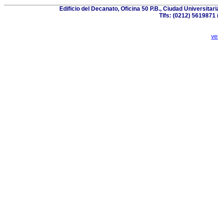
Edificio del Decanato, Oficina 50 P.B., Ciudad Universita
Tlfs: (0212) 5619871
ve