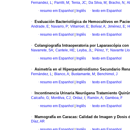
;
;
;
;
;
Fernandez, L
Parrilli, M
Tenia, JC
Da Silva, M
Bracho, N
A
·
resumo em Espanhol
|
Inglês
·
texto em Espanhol
·
Evaluación Bacteriológica de Hemocultivos en Pacie
;
;
;
;
;
Andrade, E
Navarro, P
Villarroel, E
Bolívar, A
Jiménez, E
H
·
resumo em Espanhol
|
Inglês
·
texto em Espanhol
·
Colangiografía Intraoperatoria por Laparascópia con
;
;
;
;
Navarrete, SA
Cantele, HE
Leyba, JL
Pérez, Y
Navarrte Llo
·
resumo em Espanhol
|
Inglês
·
texto em Espanhol
·
Asimetría en el Hiperparatiroidismo Secundario Renal
;
;
;
Fernández, L
Blanco, A
Bustamante, M
Benchimol, J
·
resumo em Espanhol
|
Inglês
·
texto em Espanhol
·
Incontinencia Urinaria Neurógena Tratamiento Quirú
;
;
;
;
Calcaño, G
Montilva, CJ
Ordaz, I
Ramón, A
Gamboa, F
·
resumo em Espanhol
|
Inglês
·
texto em Espanhol
·
Mamografía en Caracas
:
Calidad de Imagen y Dosis 
Díaz, AR
·
resumo em Espanhol
|
Inglês
·
texto em Espanhol