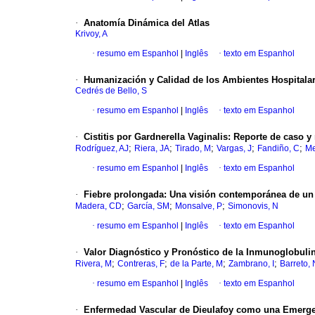
·
Anatomía Dinámica del Atlas
Krivoy, A
·
resumo em Espanhol
|
Inglês
·
texto em Espanhol
·
Humanización y Calidad de los Ambientes Hospitala
Cedrés de Bello, S
·
resumo em Espanhol
|
Inglês
·
texto em Espanhol
·
Cistitis por Gardnerella Vaginalis
:
Reporte de caso y 
;
;
;
;
;
Rodríguez, AJ
Riera, JA
Tirado, M
Vargas, J
Fandiño, C
Me
·
resumo em Espanhol
|
Inglês
·
texto em Espanhol
·
Fiebre prolongada
:
Una visión contemporánea de un v
;
;
;
Madera, CD
García, SM
Monsalve, P
Simonovis, N
·
resumo em Espanhol
|
Inglês
·
texto em Espanhol
·
Valor Diagnóstico y Pronóstico de la Inmunoglobuli
;
;
;
;
Rivera, M
Contreras, F
de la Parte, M
Zambrano, I
Barreto, 
·
resumo em Espanhol
|
Inglês
·
texto em Espanhol
·
Enfermedad Vascular de Dieulafoy como una Emerge