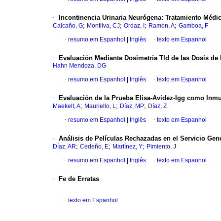
·
Incontinencia Urinaria Neurógena
:
Tratamiento Médi
;
;
;
;
Calcaño, G
Montilva, CJ
Ordaz, I
Ramón, A
Gamboa, F
·
resumo em Espanhol
|
Inglês
·
texto em Espanhol
·
Evaluación Mediante Dosimetría Tld de las Dosis de
Hahn Mendoza, DG
·
resumo em Espanhol
|
Inglês
·
texto em Espanhol
·
Evaluación de la Prueba Elisa-Avidez-Igg como Inmu
;
;
;
Maekelt, A
Mauriello, L
Díaz, MP
Díaz, Z
·
resumo em Espanhol
|
Inglês
·
texto em Espanhol
·
Análisis de Películas Rechazadas en el Servicio Gene
;
;
;
Díaz, AR
Cedeño, E
Martínez, Y
Pimiento, J
·
resumo em Espanhol
|
Inglês
·
texto em Espanhol
·
Fe de Erratas
·
texto em Espanhol