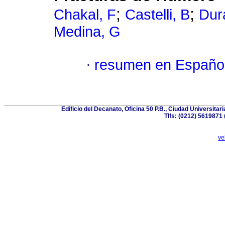
;
;
Chakal, F
Castelli, B
Dur
Medina, G
·
resumen en Españo
Edificio del Decanato, Oficina 50 P.B., Ciudad Universita
Tlfs: (0212) 5619871
ve