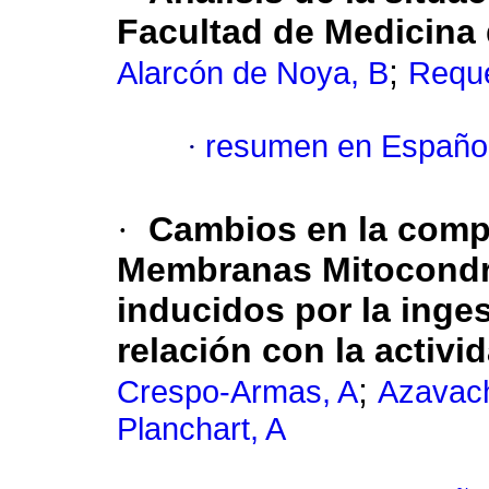
Facultad de Medicina
;
Alarcón de Noya, B
Requ
·
resumen en Españo
·
Cambios en la compo
Membranas Mitocondri
inducidos por la inge
relación con la activi
;
Crespo-Armas, A
Azavac
Planchart, A