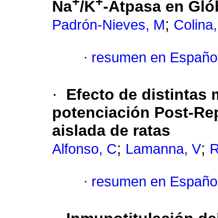
+
+
Na
/K
-Atpasa en Gl
;
Padrón-Nieves, M
Colina
·
resumen en Españo
·
Efecto de distintas 
potenciación Post-Rep
aislada de ratas
;
;
Alfonso, C
Lamanna, V
R
·
resumen en Españo