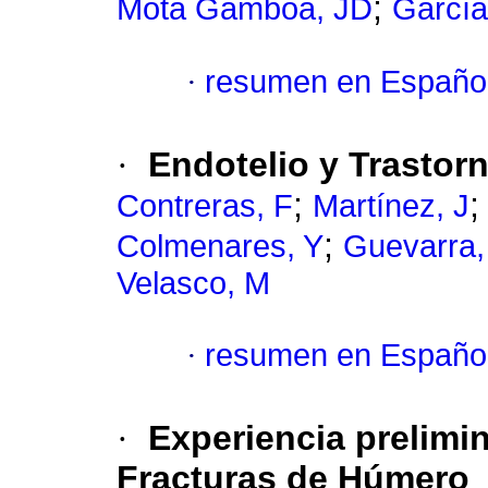
;
Mota Gamboa, JD
García
·
resumen en Españo
·
Endotelio y Trastor
;
Contreras, F
Martínez, J
;
Colmenares, Y
Guevarra,
Velasco, M
·
resumen en Españo
·
Experiencia prelimi
Fracturas de Húmero