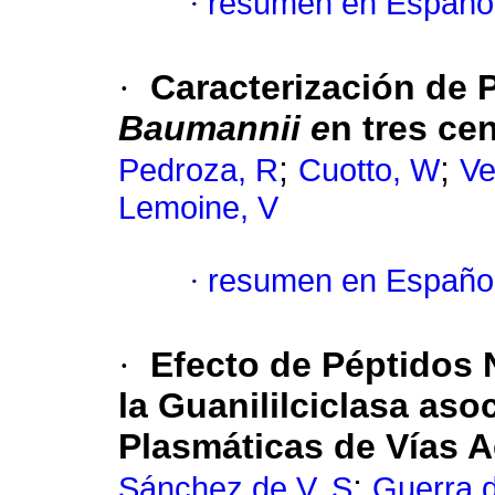
·
resumen en Españo
·
Caracterización de
Baumannii e
n tres ce
;
;
Pedroza, R
Cuotto, W
Ve
Lemoine, V
·
resumen en Españo
·
Efecto de Péptidos N
la Guanililciclasa as
Plasmáticas de Vías 
;
Sánchez de V, S
Guerra d