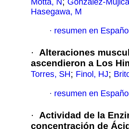
;
Motta, N
González-Mujica
Hasegawa, M
·
resumen en Españo
·
Alteraciones muscu
ascendieron a Los Hi
;
;
Torres, SH
Finol, HJ
Brit
·
resumen en Españo
·
Actividad de la Enzi
concentración de Ácid