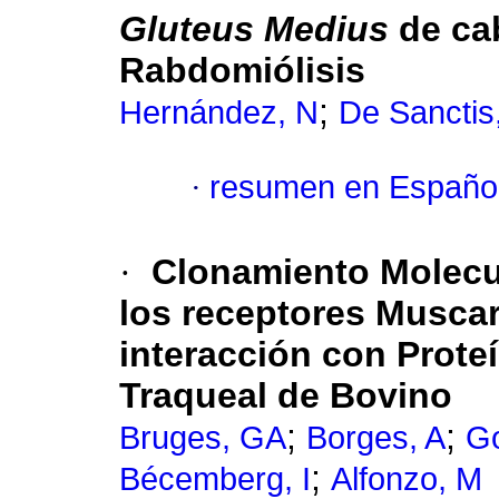
Gluteus Medius
de cab
Rabdomiólisis
;
Hernández, N
De Sanctis
·
resumen en Españo
·
Clonamiento Molecul
los receptores Muscar
interacción con Prote
Traqueal de Bovino
;
;
Bruges, GA
Borges, A
Go
;
Bécemberg, I
Alfonzo, M