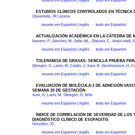
·
resumo em Espanhol
|
Inglês
·
texto em Espanhol
·
ESTUDIOS CLíNICOS CONTROLADOS
EN TÉCNICA 
Olavarrieta, JR Lucena
·
resumo em Espanhol
|
Inglês
·
texto em Espanhol
·
ACTUALIZACIÓN ACADÉMICA EN LA CÁTEDRA DE 
;
;
;
;
Navarro, P
Sánchez, M
Safar, ML
Olaizola, C
Abdul-Hadi, S
·
resumo em Espanhol
|
Inglês
·
texto em Espanhol
·
TOLERANCIA DE GRASAS: SENCILLA PRUEBA PAR
;
;
;
;
;
Obregón, O
Lares, M
Castro, J
Sara, B
Vecchionacce, H
Ca
·
resumo em Espanhol
|
Inglês
·
texto em Espanhol
·
EVALUACIÓN DE MOLÉCULA-1 DE ADHESIÓN VASC
SEMANA 20 DE GESTACIÓN
;
;
;
Aure, G
Lares, M
Obregón, O
Brito
·
resumo em Espanhol
|
Inglês
·
texto em Espanhol
·
ÍNDICE DE CORRELACIÓN DE SEVERIDAD DE LOS
DIAGNÓSTICO CLÍNICO DE ESOFAGITIS
González, JC
·
resumo em Espanhol
|
Inglês
·
texto em Espanhol