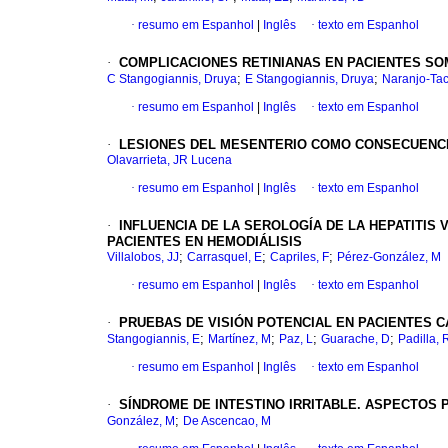
·
resumo em Espanhol
|
Inglês
·
texto em Espanhol
·
COMPLICACIONES RETINIANAS EN PACIENTES SO
;
;
C Stangogiannis, Druya
E Stangogiannis, Druya
Naranjo-Ta
·
resumo em Espanhol
|
Inglês
·
texto em Espanhol
·
LESIONES DEL MESENTERIO COMO CONSECUENC
Olavarrieta, JR Lucena
·
resumo em Espanhol
|
Inglês
·
texto em Espanhol
·
INFLUENCIA DE LA SEROLOGÍA DE LA HEPATITIS
PACIENTES EN HEMODIÁLISIS
;
;
;
Villalobos, JJ
Carrasquel, E
Capriles, F
Pérez-González, M
·
resumo em Espanhol
|
Inglês
·
texto em Espanhol
·
PRUEBAS DE VISIÓN POTENCIAL EN PACIENTES C
;
;
;
;
Stangogiannis, E
Martínez, M
Paz, L
Guarache, D
Padilla, 
·
resumo em Espanhol
|
Inglês
·
texto em Espanhol
·
SÍNDROME DE INTESTINO IRRITABLE. ASPECTOS 
;
González, M
De Ascencao, M