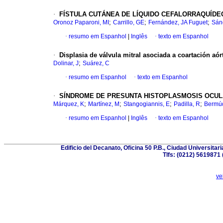
·
FÍSTULA CUTÁNEA DE LÍQUIDO CEFALORRAQUÍDE
;
;
;
Oronoz Paparoni, MI
Carrillo, GE
Fernández, JA Fuguet
Sán
·
resumo em Espanhol
|
Inglês
·
texto em Espanhol
·
Displasia de válvula mitral asociada a coartación aórt
;
Dolinar, J
Suárez, C
·
resumo em Espanhol
·
texto em Espanhol
·
SÍNDROME DE PRESUNTA HISTOPLASMOSIS OCULA
;
;
;
;
Márquez, K
Martínez, M
Stangogiannis, E
Padilla, R
Bermúd
·
resumo em Espanhol
|
Inglês
·
texto em Espanhol
Edificio del Decanato, Oficina 50 P.B., Ciudad Universita
Tlfs: (0212) 5619871
ve