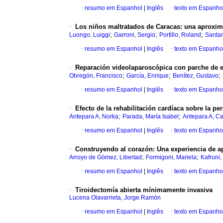
·
resumo em Espanhol
|
Inglês
·
texto em Espanho
·
Los niños maltratados de Caracas
:
una
aproxim
;
;
;
Luongo, Luiggi
Garroni, Sergio
Portillo, Roland
Santan
·
resumo em Espanhol
|
Inglês
·
texto em Espanho
·
Reparación videolaparoscópica con parche de
;
;
;
Obregón, Francisco
García, Enrique
Benítez, Gustavo
·
resumo em Espanhol
|
Inglês
·
texto em Espanho
·
Efecto de la rehabilitación cardíaca sobre la
per
;
;
Antepara A, Norka
Parada, María Isabel
Antepara A, Ca
·
resumo em Espanhol
|
Inglês
·
texto em Espanho
·
Construyendo al corazón
:
Una experiencia
de a
;
;
Arroyo de Gómez, Libertad
Formigoni, Mariela
Kafruni
·
resumo em Espanhol
|
Inglês
·
texto em Espanho
·
Tiroidectomía abierta mínimamente invasiva
Lucena Olavarrieta, Jorge Ramón
·
resumo em Espanhol
|
Inglês
·
texto em Espanho