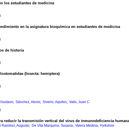
en los estudiantes de medicina
l
endimiento en la asignatura bioquímica en
estudiantes de medicina
l
os de historia
l
lostomatidae (Insecta: hemiptera)
l
;
;
;
 Gustavo
Sánchez, Alexis
Siverio, Aquiles
Valls, Juan C
l
ra reducir la transmisión vertical del virus de inmunodeficiencia human
;
;
 Ramírez, Augusto
De Vita Marquina, Susana
Valera Medina, Yorkshire