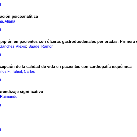
l
ación psicoanalítica
a, Aliana
l
epiplón en pacientes con úlceras gastroduodenales
perforadas
:
Primera 
;
Sánchez, Alexis
Saade, Ramón
l
cepción de la calidad de vida en pacientes
con cardiopatía isquémica
;
rlos F
Tahuil, Carlos
l
prendizaje significativo
, Raimundo
l
l