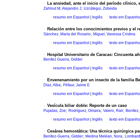
·
La ansiedad, ante el inicio del período clínico,
;
Zahlout M, Alejandro J
Uzcátegui, Zobeida
·
resumo em Espanhol
|
Inglês
·
texto em Espanho
·
Relación entre los conocimientos previos y el
r
;
Sánchez, María del Rosario
Miguel, Vanessa Cristina
·
resumo em Espanhol
|
Inglês
·
texto em Espanho
·
Hospital Universitario de Caracas
:
Cincuenta
añ
Benítez Guerra, Gidder
·
resumo em Espanhol
|
Inglês
·
texto em Espanho
·
Envenenamiento por un insecto de la familia
Be
;
Díaz, Alba
Péfaur, Jaime E
·
resumo em Espanhol
|
Inglês
·
texto em Espanho
·
Vesícula biliar doble
:
Reporte de un caso
;
;
;
Pujadas, Zoe
Rodríguez, Omaira
Valero, Rair
Benítez,
·
resumo em Espanhol
|
Inglês
·
texto em Espanho
·
Cesárea hemostática
:
Una técnica quirúrgica pa
;
;
Benítez-Guerra, Gidder
Medina Meléan, Nora
Lombardi