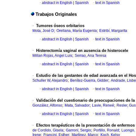
·
abstract in English
|
Spanish
·
text in Spanish
Trabajos Originales
·
Tumores óseos orbitarios
;
;
Mota, José D
Orellana, María Eugenia
Estribí, Margarita
·
abstract in English
|
Spanish
·
text in Spanish
·
Histerectomía vaginal en ausencia de histerocele
;
Millan Rojas, Angel Luis
Serrao, Ana Teresa
·
abstract in English
|
Spanish
·
text in Spanish
·
Estudio de las gestantes de edad avanzada en el
Hosp
;
;
Schuller W, Alejandro
Benítez-Guerra, Gidder
Andrade, Lisbe
·
abstract in English
|
Spanish
·
text in Spanish
·
Validación del cuestionario de preocupaciones de la
;
;
;
González, Alfonso
Mata, Salvador
Lavie, Reneé
Resler, Gus
·
abstract in English
|
Spanish
·
text in Spanish
·
Efectos terapéuticos de la presentación
de enfermos
;
;
;
de Cordido, Gisela
Garroni, Sergio
Portillo, Ronald
Luongo, 
;
;
;
Irene
Francini, Esther
Martínez, Marco
Koch, Kelsy