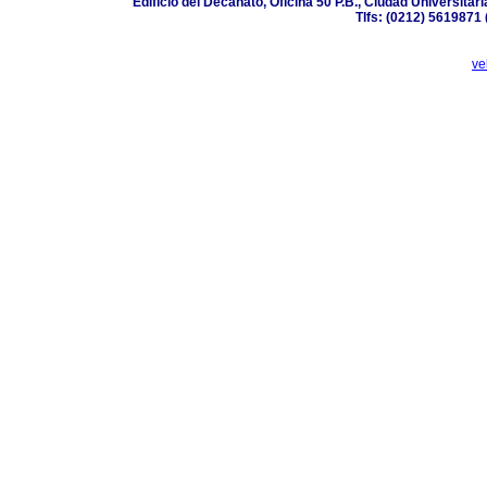
Edificio del Decanato, Oficina 50 P.B., Ciudad Universita
Tlfs: (0212) 5619871
ve