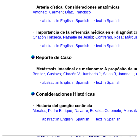
·
Arteria cística
:
Consideraciones anatómicas
;
Antonetti, Carmen
Díaz, Francisco
·
abstract in English
|
Spanish
·
text in Spanish
·
Importancia de la referencia médica en el
diagnóstico
;
;
Chacón Fonseca, Nathalie de Jesús
Contreras, Rosa
Márque
·
abstract in English
|
Spanish
·
text in Spanish
Reporte de Caso
·
Metástasis intestinal de melanoma
:
A propósito de u
;
;
;
Benítez, Gustavo
Chacón V, Humberto J
Salas R, Joanne L
·
abstract in English
|
Spanish
·
text in Spanish
Consideraciones Históricas
·
Historia del ganglio centinela
;
;
Morales, Pedro Enrique
Navarro, Bexaida Coromoto
Monsalv
·
abstract in English
|
Spanish
·
text in Spanish