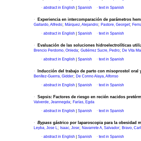
·
abstract in English
|
Spanish
·
text in Spanish
·
Experiencia en intercomparación de parámetros hem
;
;
;
Gallardo, Alfredo
Márquez, Alejandro
Pastore, Georget
Fern
·
abstract in English
|
Spanish
·
text in Spanish
·
Evaluación de las soluciones
hidroelectrolíticas uti
;
;
Brencio Perdomo, Onleda
Gutiérrez Sucre, Pedro
De Vita Ma
·
abstract in English
|
Spanish
·
text in Spanish
·
Inducción del trabajo de parto con
misoprostol oral 
;
Benítez-Guerra, Gidder
De Conno Alaya, Alfonso
·
abstract in English
|
Spanish
·
text in Spanish
·
Sepsis
:
Factores de riesgo en recién nacidos
pretér
;
Valverde, Jeannegda
Farías, Egda
·
abstract in English
|
Spanish
·
text in Spanish
·
Bypass
gástrico por laparoscopia para la
obesidad m
;
;
;
Leyba, Jose L
Isaac, Jose
Navarrete A, Salvador
Bravo, Car
·
abstract in English
|
Spanish
·
text in Spanish