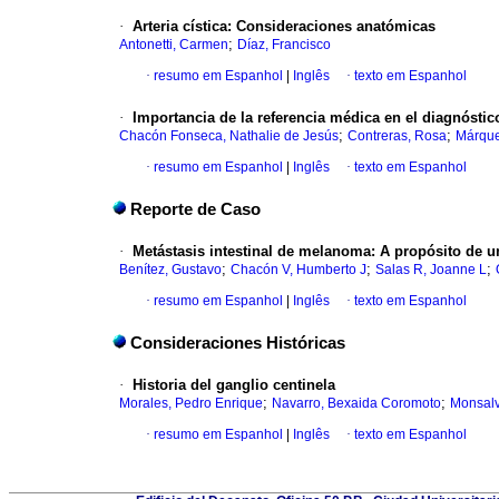
·
Arteria cística
:
Consideraciones anatómicas
;
Antonetti, Carmen
Díaz, Francisco
·
resumo em Espanhol
|
Inglês
·
texto em Espanhol
·
Importancia de la referencia médica en el
diagnóstico
;
;
Chacón Fonseca, Nathalie de Jesús
Contreras, Rosa
Márque
·
resumo em Espanhol
|
Inglês
·
texto em Espanhol
Reporte de Caso
·
Metástasis intestinal de melanoma
:
A propósito de u
;
;
;
Benítez, Gustavo
Chacón V, Humberto J
Salas R, Joanne L
·
resumo em Espanhol
|
Inglês
·
texto em Espanhol
Consideraciones Históricas
·
Historia del ganglio centinela
;
;
Morales, Pedro Enrique
Navarro, Bexaida Coromoto
Monsalv
·
resumo em Espanhol
|
Inglês
·
texto em Espanhol