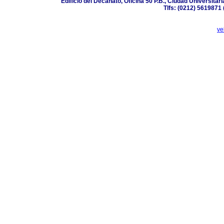
Edificio del Decanato, Oficina 50 P.B., Ciudad Universita
Tlfs: (0212) 5619871
ve