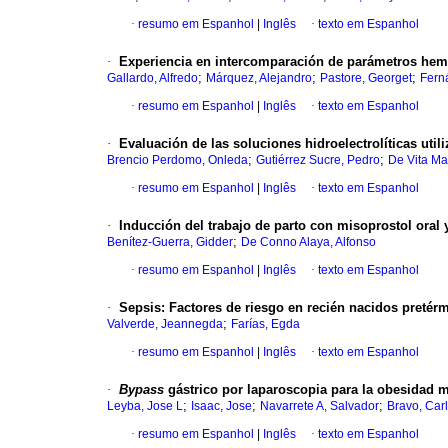
·
resumo em Espanhol
|
Inglês
·
texto em Espanhol
·
Experiencia en intercomparación de parámetros hem
;
;
;
Gallardo, Alfredo
Márquez, Alejandro
Pastore, Georget
Fern
·
resumo em Espanhol
|
Inglês
·
texto em Espanhol
·
Evaluación de las soluciones
hidroelectrolíticas uti
;
;
Brencio Perdomo, Onleda
Gutiérrez Sucre, Pedro
De Vita Ma
·
resumo em Espanhol
|
Inglês
·
texto em Espanhol
·
Inducción del trabajo de parto con
misoprostol oral 
;
Benítez-Guerra, Gidder
De Conno Alaya, Alfonso
·
resumo em Espanhol
|
Inglês
·
texto em Espanhol
·
Sepsis
:
Factores de riesgo en recién nacidos
pretér
;
Valverde, Jeannegda
Farías, Egda
·
resumo em Espanhol
|
Inglês
·
texto em Espanhol
·
Bypass
gástrico por laparoscopia para la
obesidad m
;
;
;
Leyba, Jose L
Isaac, Jose
Navarrete A, Salvador
Bravo, Car
·
resumo em Espanhol
|
Inglês
·
texto em Espanhol