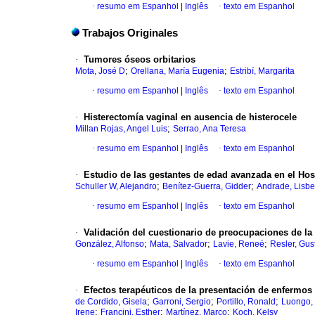
·
resumo em Espanhol
|
Inglês
·
texto em Espanhol
Trabajos Originales
·
Tumores óseos orbitarios
;
;
Mota, José D
Orellana, María Eugenia
Estribí, Margarita
·
resumo em Espanhol
|
Inglês
·
texto em Espanhol
·
Histerectomía vaginal en ausencia de histerocele
;
Millan Rojas, Angel Luis
Serrao, Ana Teresa
·
resumo em Espanhol
|
Inglês
·
texto em Espanhol
·
Estudio de las gestantes de edad avanzada en el
Hosp
;
;
Schuller W, Alejandro
Benítez-Guerra, Gidder
Andrade, Lisbe
·
resumo em Espanhol
|
Inglês
·
texto em Espanhol
·
Validación del cuestionario de preocupaciones de la
;
;
;
González, Alfonso
Mata, Salvador
Lavie, Reneé
Resler, Gus
·
resumo em Espanhol
|
Inglês
·
texto em Espanhol
·
Efectos terapéuticos de la presentación
de enfermos
;
;
;
de Cordido, Gisela
Garroni, Sergio
Portillo, Ronald
Luongo, 
;
;
;
Irene
Francini, Esther
Martínez, Marco
Koch, Kelsy