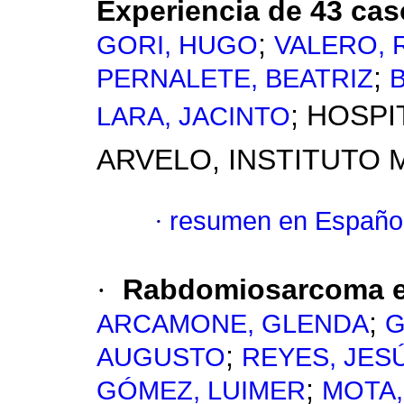
Experiencia de 43 ca
;
GORI, HUGO
VALERO,
;
PERNALETE, BEATRIZ
B
; HOSPI
LARA, JACINTO
ARVELO, INSTITUTO 
·
resumen en Españo
·
Rabdomiosarcoma e
;
ARCAMONE, GLENDA
G
;
AUGUSTO
REYES, JES
;
GÓMEZ, LUIMER
MOTA,