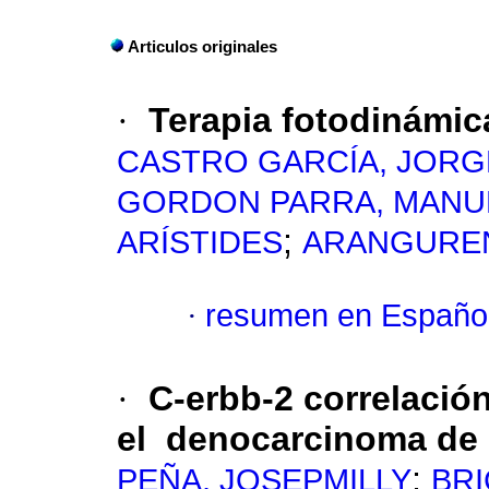
Articulos originales
·
Terapia fotodinámic
CASTRO GARCÍA, JORG
GORDON PARRA, MANU
;
ARÍSTIDES
ARANGUREN
·
resumen en Españo
·
C-erbb-2 correlació
el denocarcinoma de
;
PEÑA, JOSEPMILLY
BRI