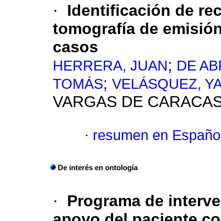
·
Identificación de re
tomografía de emisión
casos
;
HERRERA, JUAN
DE AB
;
TOMÁS
VELÁSQUEZ, Y
VARGAS DE CARACAS.
·
resumen en Españo
De interés en ontología
·
Programa de interve
apoyo del paciente c