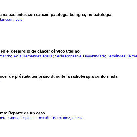
ama pacientes con cáncer, patología benigna, no patología
tancourt, Luis
en el desarrollo de cáncer cérvico uterino
;
;
;
rmando
Ávila Hernández, Maira
Veitía Monsalve, Dayahindara
Fernándes Beltrá
áncer de próstata temprano durante la radioterapia conformada
o
ama
:
Reporte de un caso
;
;
ero, Gabriel
Spinetti, Demián
Bermúdez, Cecilia