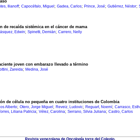
caso
;
;
;
;
;
es, Ilianoff
Capocéfalo, Miguel
Gadea, Carlos
Prince, José
Gutiérrez, Néstor
n de recaída sistémica en el cáncer de mama
;
;
lásquez, Edwin
Spinetti, Demián
Carrero, Nelly
aciente joven con embarazo llevado a término
;
ottini, Zareida
Medina, José
ón de célula no pequeña en cuatro instituciones de Colombia
;
;
;
;
os Alberto
Otero, Jorge Miguel
Reveiz, Ludovic
Reguart, Noemí
Carrasco, Esth
;
;
;
Torres, Liliana Patricia
Vélez, Carolina
Serrano, Silvia Juliana
Castro, Carlos
Revista venezolana de Oncología torre del Colegio,