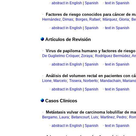
·
abstract in English
|
Spanish
·
text in Spanish
·
Factores de riesgo conocidos para cáncer de m
;
;
;
Hernández, Dimas
Borges, Rafael
Márquez, Gloria
Be
·
abstract in English
|
Spanish
·
text in Spanish
Artículos de Revisión
·
Virus de papiloma humano y factores de riesgo 
;
De Guglielmo Cróquer, Zoraya
Rodríguez Bermúdez, A
·
abstract in English
|
Spanish
·
text in Spanish
·
Análisis del volumen rectal en pacientes con c
;
;
Lione, Marcelo
Tissera, Norberto
Mandachain, Marian
·
abstract in English
|
Spanish
·
text in Spanish
Casos Clinicos
·
Metástasis vulvar de carcinoma lobulillar de m
;
;
;
Bergamo, Laura
Betancourt, Luis
Martínez, Pedro
Rom
·
abstract in English
|
Spanish
·
text in Spanish