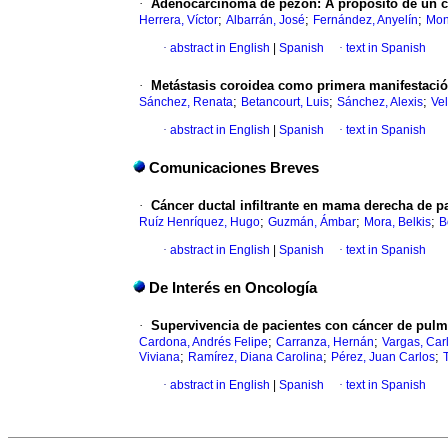
·
Adenocarcinoma de pezón
:
A propósito de un 
;
;
;
Herrera, Víctor
Albarrán, José
Fernández, Anyelín
Mont
·
abstract in English
|
Spanish
·
text in Spanish
·
Metástasis coroidea como primera manifestació
;
;
;
Sánchez, Renata
Betancourt, Luis
Sánchez, Alexis
Ve
·
abstract in English
|
Spanish
·
text in Spanish
Comunicaciones Breves
·
Cáncer ductal infiltrante en mama derecha de p
;
;
;
Ruíz Henríquez, Hugo
Guzmán, Ámbar
Mora, Belkis
B
·
abstract in English
|
Spanish
·
text in Spanish
De Interés en Oncología
·
Supervivencia de pacientes con cáncer de pulm
;
;
Cardona, Andrés Felipe
Carranza, Hernán
Vargas, Carl
;
;
;
Viviana
Ramírez, Diana Carolina
Pérez, Juan Carlos
·
abstract in English
|
Spanish
·
text in Spanish