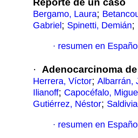
Reporte de un caso
;
Bergamo, Laura
Betancou
;
;
Gabriel
Spinetti, Demián
·
resumen en Españo
·
Adenocarcinoma de
;
Herrera, Víctor
Albarrán,
;
Ilianoff
Capocéfalo, Migue
;
Gutiérrez, Néstor
Saldivia
·
resumen en Españo