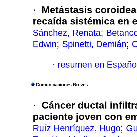
·
Metástasis coroide
recaída sistémica en 
;
Sánchez, Renata
Betanco
;
;
Edwin
Spinetti, Demián
C
·
resumen en Españo
Comunicaciones Breves
·
Cáncer ductal infil
paciente joven con em
;
Ruíz Henríquez, Hugo
Gu