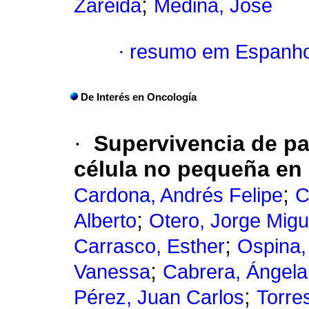
;
Zareida
Medina, José
·
resumo em Espanho
De Interés en Oncología
·
Supervivencia de p
célula no pequeña en 
;
Cardona, Andrés Felipe
C
;
Alberto
Otero, Jorge Migu
;
Carrasco, Esther
Ospina,
;
Vanessa
Cabrera, Ángela
;
Pérez, Juan Carlos
Torres