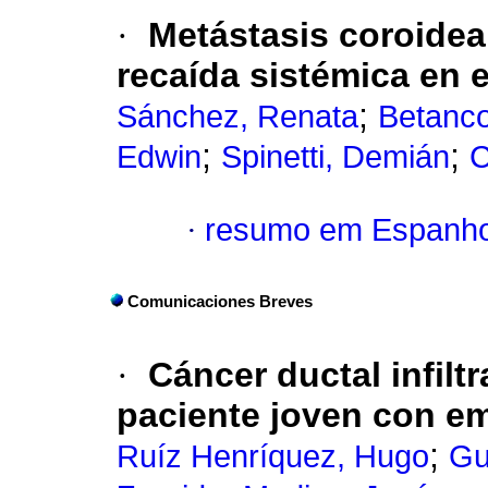
·
Metástasis coroide
recaída sistémica en 
;
Sánchez, Renata
Betanco
;
;
Edwin
Spinetti, Demián
C
·
resumo em Espanho
Comunicaciones Breves
·
Cáncer ductal infil
paciente joven con em
;
Ruíz Henríquez, Hugo
Gu