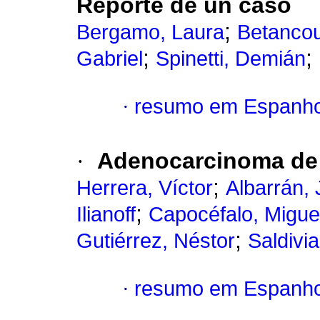
Reporte de un caso
;
Bergamo, Laura
Betancou
;
;
Gabriel
Spinetti, Demián
·
resumo em Espanho
·
Adenocarcinoma de
;
Herrera, Víctor
Albarrán,
;
Ilianoff
Capocéfalo, Migue
;
Gutiérrez, Néstor
Saldivia
·
resumo em Espanho