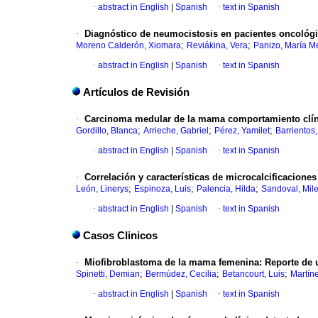
·
abstract in English
|
Spanish
·
text in Spanish
·
Diagnóstico de neumocistosis en pacientes oncológi
;
;
Moreno Calderón, Xiomara
Reviákina, Vera
Panizo, María M
·
abstract in English
|
Spanish
·
text in Spanish
Artículos de Revisión
·
Carcinoma medular de la mama comportamiento clíni
;
;
;
Gordillo, Blanca
Arrieche, Gabriel
Pérez, Yamilet
Barrientos
·
abstract in English
|
Spanish
·
text in Spanish
·
Correlación y características de microcalcificaciones 
;
;
;
León, Linerys
Espinoza, Luis
Palencia, Hilda
Sandoval, Mil
·
abstract in English
|
Spanish
·
text in Spanish
Casos Clinicos
·
Miofibroblastoma de la mama femenina
:
Reporte de 
;
;
;
Spinetti, Demian
Bermúdez, Cecilia
Betancourt, Luis
Martín
·
abstract in English
|
Spanish
·
text in Spanish