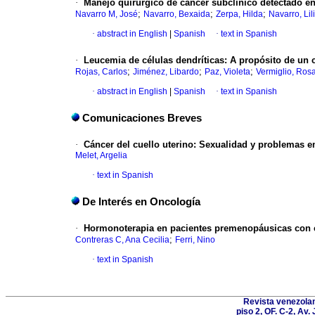
·
Manejo quirúrgico de cáncer subclínico detectado
;
;
;
Navarro M, José
Navarro, Bexaida
Zerpa, Hilda
Navarro, Lil
·
abstract in English
|
Spanish
·
text in Spanish
·
Leucemia de células dendríticas
:
A propósito de un 
;
;
;
Rojas, Carlos
Jiménez, Libardo
Paz, Violeta
Vermiglio, Ros
·
abstract in English
|
Spanish
·
text in Spanish
Comunicaciones Breves
·
Cáncer del cuello uterino
:
Sexualidad y problemas e
Melet, Argelia
·
text in Spanish
De Interés en Oncología
·
Hormonoterapia en pacientes premenopáusicas con
;
Contreras C, Ana Cecilia
Ferri, Nino
·
text in Spanish
Revista venezolan
piso 2, OF. C-2, Av.