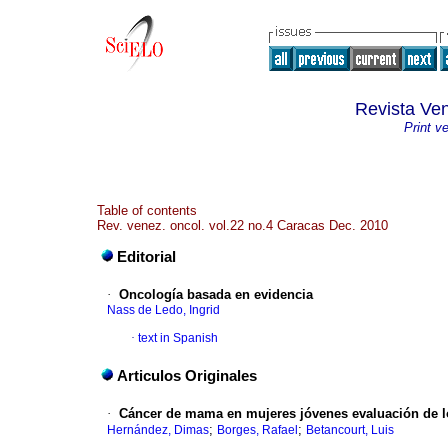
Revista Ve
Print v
Table of contents
Rev. venez. oncol. vol.22 no.4 Caracas Dec. 2010
Editorial
·
Oncología basada en evidencia
Nass de Ledo, Ingrid
·
text in Spanish
Articulos Originales
·
Cáncer de mama en mujeres jóvenes evaluación de lo
;
;
Hernández, Dimas
Borges, Rafael
Betancourt, Luis