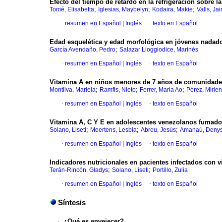
Efecto del tiempo de retardo en la refrigeración sobre l
;
;
;
Tomé, Elisabetta
Iglesias, Maybelyn
Kodaira, Makie
Valls, Ja
·
resumen en Español
|
Inglés
·
texto en Español
Edad esquelética y edad morfológica en jóvenes nadad
;
García Avendaño, Pedro
Salazar Lioggiodice, Marinés
·
resumen en Español
|
Inglés
·
texto en Español
Vitamina A en niños menores de 7 años de comunidade
;
;
;
Montilva, Mariela
Ramfis, Nieto
Ferrer, Maria Ao
Pérez, Mirle
·
resumen en Español
|
Inglés
·
texto en Español
Vitamina A, C Y E en adolescentes venezolanos fumado
;
;
;
Solano, Liseti
Meertens, Lesbia
Abreu, Jesús
Amanaú, Deny
·
resumen en Español
|
Inglés
·
texto en Español
Indicadores nutricionales en pacientes infectados con
;
;
Terán-Rincón, Gladys
Solano, Liseti
Portillo, Zulia
·
resumen en Español
|
Inglés
·
texto en Español
Síntesis
·
¿Qué es envejecer?