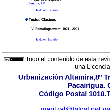
Bengoa, J.M
·
texto en Español
Téxtos Clásicos
·
V. Ramalingaswami 1921 - 2001
·
texto en Español
Todo el contenido de esta revi
una
Licenci
Urbanización Altamira,8º T
Pacairigua. 
Código Postal 1010.T
maritzal@telcel.net.v