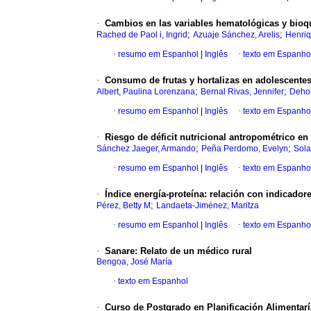
·
Cambios en las variables hematológicas y bioqu
;
;
Rached de Paol i, Ingrid
Azuaje Sánchez, Arelis
Henriq
·
resumo em Espanhol
|
Inglês
·
texto em Espanho
·
Consumo de frutas y hortalizas en adolescentes
;
;
Albert, Paulina Lorenzana
Bernal Rivas, Jennifer
Dehol
·
resumo em Espanhol
|
Inglês
·
texto em Espanho
·
Riesgo de déficit nutricional antropométrico en
;
;
Sánchez Jaeger, Armando
Peña Perdomo, Evelyn
Sola
·
resumo em Espanhol
|
Inglês
·
texto em Espanho
·
Índice energía-proteína: relación con indicado
;
Pérez, Betty M
Landaeta-Jiménez, Maritza
·
resumo em Espanhol
|
Inglês
·
texto em Espanho
·
Sanare
:
Relato de un médico rural
Bengoa, José María
·
texto em Espanhol
·
Curso de Postgrado en Planificación Alimentarí