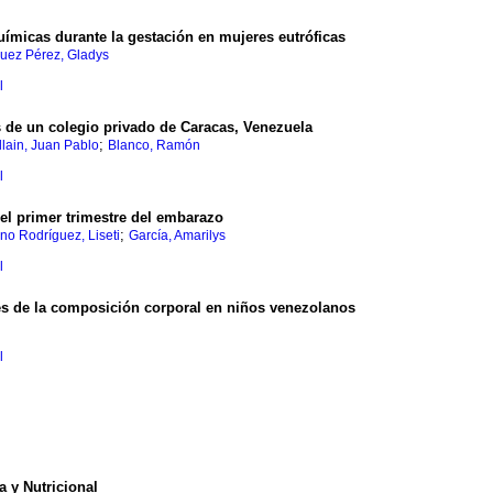
ímicas durante la gestación en mujeres eutróficas
uez Pérez, Gladys
l
 de un colegio privado de Caracas, Venezuela
;
lain, Juan Pablo
Blanco, Ramón
l
 el primer trimestre del embarazo
;
no Rodríguez, Liseti
García, Amarilys
l
res de la composición corporal en niños venezolanos
l
a y Nutricional