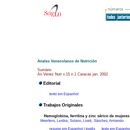
Anales Venezolanos de Nutrición
Sumário
An Venez Nutr v.15 n.1 Caracas jan. 2002
Editorial
·
texto em Espanhol
Trabajos Originales
·
Hemoglobina, ferritina y zinc sérico de mujere
;
;
Meertens, Lesbia
Solano, Liseti
Sánchez, Armando
·
resumo em Espanhol
|
Inglês
·
texto em Espanho