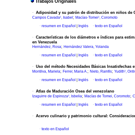
Trabajos Originales
·
Adiposidad y su patrón de distribución en niños de 
;
Campos Cavada¹, Isabel
Macías-Tomei¹, Coromoto
·
resumen en Español
|
Inglés
·
texto en Español
·
Características de los diámetros e índices para estim
en Venezuela
;
Hernández, Rosa
Hernández Valera, Yolanda
·
resumen en Español
|
Inglés
·
texto en Español
·
Uso del método Necesidades Básicas Insatisfechas e
;
;
;
Montilva, Mariela
Ferrer, Maria A.
Nieto, Ramfis
Yudith¹, Ont
·
resumen en Español
|
Inglés
·
texto en Español
·
Atlas de Maduración Osea del venezolano
;
;
Izaguirre de Espinoza¹, Isbelia
Macías de Tomei, Coromoto
C
·
resumen en Español
|
Inglés
·
texto en Español
·
Acervo culinario y patrimonio cultural
:
Consideracion
·
texto en Español