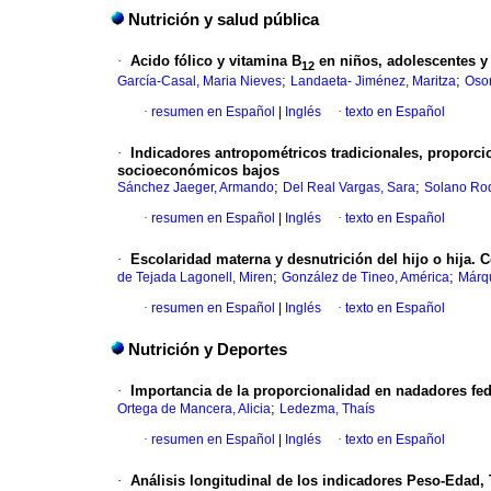
Nutrición y salud pública
·
Acido fólico y vitamina B
en niños, adolescentes 
12
;
;
García-Casal, Maria Nieves
Landaeta- Jiménez, Maritza
Osor
·
resumen en Español
|
Inglés
·
texto en Español
·
Indicadores antropométricos tradicionales, proporci
socioeconómicos bajos
;
;
Sánchez Jaeger, Armando
Del Real Vargas, Sara
Solano Rod
·
resumen en Español
|
Inglés
·
texto en Español
·
Escolaridad materna y desnutrición del hijo o hija. 
;
;
de Tejada Lagonell, Miren
González de Tineo, América
Márq
·
resumen en Español
|
Inglés
·
texto en Español
Nutrición y Deportes
·
Importancia de la proporcionalidad en nadadores fe
;
Ortega de Mancera, Alicia
Ledezma, Thaís
·
resumen en Español
|
Inglés
·
texto en Español
·
Análisis longitudinal de los indicadores Peso-Edad, 