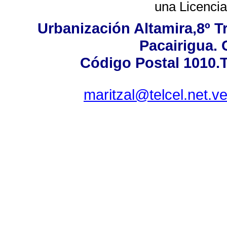
una
Licenci
Urbanización Altamira,8º T
Pacairigua. 
Código Postal 1010.T
maritzal@telcel.net.v