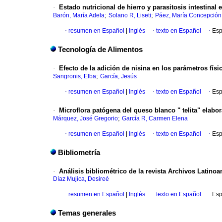
·
Estado nutricional de hierro y parasitosis intestinal 
;
;
Barón, María Adela
Solano R, Liseti
Páez, María Concepción
·
resumen en Español
|
Inglés
·
texto en Español
·
Esp
Tecnología de Alimentos
·
Efecto de la adición de nisina en los parámetros fís
;
Sangronis, Elba
García, Jesús
·
resumen en Español
|
Inglés
·
texto en Español
·
Esp
·
Microflora patógena del queso blanco " telita" elab
;
Márquez, José Gregorio
García R, Carmen Elena
·
resumen en Español
|
Inglés
·
texto en Español
·
Esp
Bibliometría
·
Análisis bibliométrico de la revista Archivos Latin
Díaz Mujica, Desireé
·
resumen en Español
|
Inglés
·
texto en Español
·
Esp
Temas generales