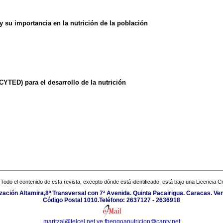
y su importancia en la nutrición de la población
CYTED) para el desarrollo de la nutrición
Todo el contenido de esta revista, excepto dónde está identificado, está bajo una
Licencia 
zación Altamira,8º Transversal con 7ª Avenida. Quinta Pacairigua. Caracas. Ve
Código Postal 1010.Teléfono: 2637127 - 2636918
maritzal@telcel.net.ve
fbengoanutricion@cantv.net