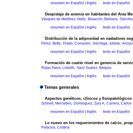
·
resumen en Español
|
Inglés
·
texto en Español
·
Despistaje de anemia en habitantes del Area M
;
;
Vásquez de Martínez, Nelly
Bisiacchi, Bárbara
Sánchez
·
resumen en Español
|
Inglés
·
texto en Español
·
Distribución de la adiposidad en nadadores se
;
;
;
Pérez, Betty
Prado, Consuelo
Aréchiga, Julieta
Arroyo
·
resumen en Español
|
Inglés
·
texto en Español
·
Formación de cuarto nivel en gerencia de servic
;
Rojas Parra, Lizbeth
Sánz Suárez, Belquis
·
resumen en Español
|
Inglés
·
texto en Español
Temas generales
·
Aspectos genéticos, clínicos y fisiopatológico
;
;
Schnell, Mercedes
Dominguez, Zury A
Carrera, Carlos
·
resumen en Español
|
Inglés
·
texto en Español
·
Lo nuevo en los requerimientos de calcio, prop
Palacios, Cristina