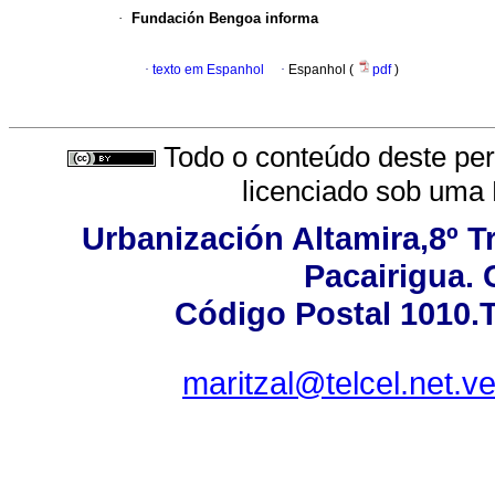
·
Fundación Bengoa informa
·
texto em Espanhol
·
Espanhol (
pdf
)
Todo o conteúdo deste peri
licenciado sob uma
Urbanización Altamira,8º T
Pacairigua. 
Código Postal 1010.T
maritzal@telcel.net.v