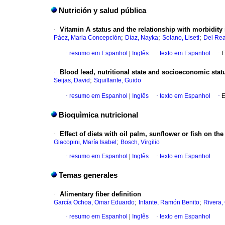
Nutrición y salud pública
·
Vitamin A status and the relationship with morbidity
;
;
;
Páez, Maria Concepción
Díaz, Nayka
Solano, Liseti
Del Rea
·
resumo em Espanhol
|
Inglês
·
texto em Espanhol
·
E
·
Blood lead, nutritional state and socioeconomic stat
;
Seijas, David
Squillante, Guido
·
resumo em Espanhol
|
Inglês
·
texto em Espanhol
·
E
Bioquìmica nutricional
·
Effect of diets with oil palm, sunflower or fish on th
;
Giacopini, María Isabel
Bosch, Virgilio
·
resumo em Espanhol
|
Inglês
·
texto em Espanhol
Temas generales
·
Alimentary fiber definition
;
;
García Ochoa, Omar Eduardo
Infante, Ramón Benito
Rivera, 
·
resumo em Espanhol
|
Inglês
·
texto em Espanhol