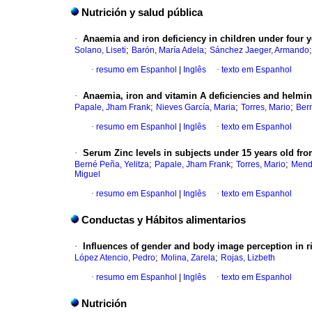
Nutrición y salud pública
·
Anaemia and iron deficiency in children under four y
;
;
Solano, Liseti
Barón, María Adela
Sánchez Jaeger, Armando
·
resumo em Espanhol
|
Inglês
·
texto em Espanhol
·
Anaemia, iron and vitamin A deficiencies and helmin
;
;
;
Papale, Jham Frank
Nieves García, Maria
Torres, Mario
Bern
·
resumo em Espanhol
|
Inglês
·
texto em Espanhol
·
Serum Zinc levels in subjects under 15 years old fro
;
;
;
Berné Peña, Yelitza
Papale, Jham Frank
Torres, Mario
Mend
Miguel
·
resumo em Espanhol
|
Inglês
·
texto em Espanhol
Conductas y Hábitos alimentarios
·
Influences of gender and body image perception in ri
;
;
López Atencio, Pedro
Molina, Zarela
Rojas, Lizbeth
·
resumo em Espanhol
|
Inglês
·
texto em Espanhol
Nutrición