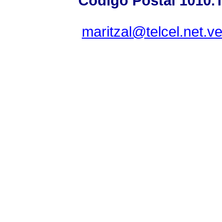
Código Postal 1010.T
maritzal@telcel.net.v