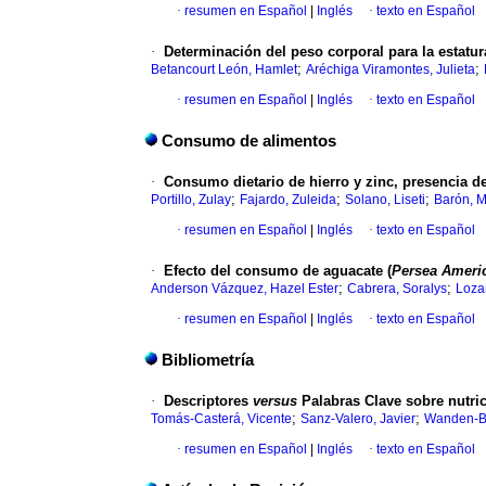
·
resumen en Español
|
Inglés
·
texto en Español
·
Determinación del peso corporal para la estatur
;
;
Betancourt León, Hamlet
Aréchiga Viramontes, Julieta
·
resumen en Español
|
Inglés
·
texto en Español
Consumo de alimentos
·
Consumo dietario de hierro y zinc, presencia de
;
;
;
Portillo, Zulay
Fajardo, Zuleida
Solano, Liseti
Barón, M
·
resumen en Español
|
Inglés
·
texto en Español
·
Efecto del consumo de aguacate (
Persea Americ
;
;
Anderson Vázquez, Hazel Ester
Cabrera, Soralys
Loza
·
resumen en Español
|
Inglés
·
texto en Español
Bibliometría
·
Descriptores
versus
Palabras Clave sobre nutri
;
;
Tomás-Casterá, Vicente
Sanz-Valero, Javier
Wanden-B
·
resumen en Español
|
Inglés
·
texto en Español