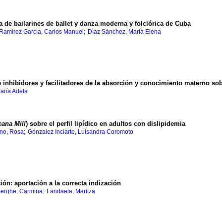
a de bailarines
de ballet y danza moderna y folclórica de Cuba
;
Ramírez García, Carlos Manuel
Díaz Sánchez, Maria Elena
 inhibidores y facilitadores
de la absorción y conocimiento materno sobr
aría Adela
ana Mill
) sobre el perfil lipídico en adultos con dislipidemia
;
no, Rosa
Gónzalez Inciarte, Luisandra Coromoto
ción
:
aportación
a la correcta indización
;
erghe, Carmina
Landaeta, Maritza