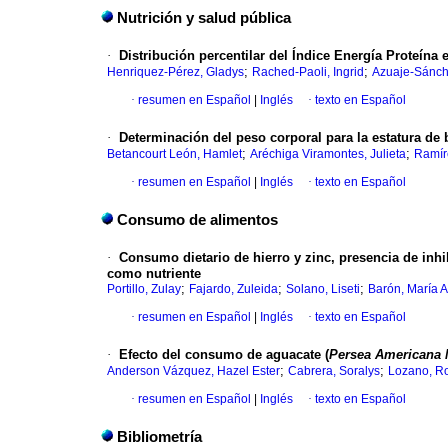
Nutrición y salud pública
·
Distribución percentilar del Índice Energía Proteína 
;
;
Henriquez-Pérez, Gladys
Rached-Paoli, Ingrid
Azuaje-Sánche
·
resumen en Español
|
Inglés
·
texto en Español
·
Determinación del peso corporal para la estatura de 
;
;
Betancourt León, Hamlet
Aréchiga Viramontes, Julieta
Ramír
·
resumen en Español
|
Inglés
·
texto en Español
Consumo de alimentos
·
Consumo dietario de hierro y zinc, presencia de inhib
como nutriente
;
;
;
Portillo, Zulay
Fajardo, Zuleida
Solano, Liseti
Barón, María 
·
resumen en Español
|
Inglés
·
texto en Español
·
Efecto del consumo de aguacate (
Persea Americana 
;
;
Anderson Vázquez, Hazel Ester
Cabrera, Soralys
Lozano, R
·
resumen en Español
|
Inglés
·
texto en Español
Bibliometría