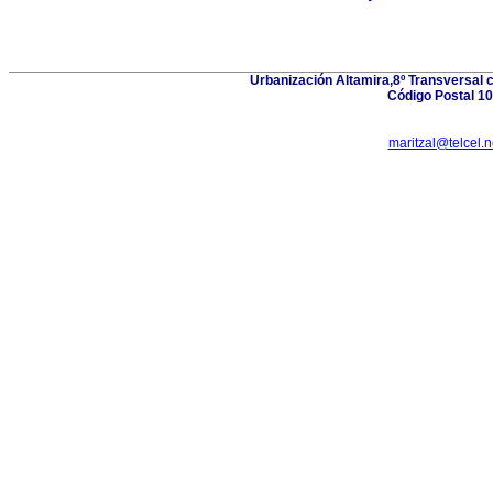
Urbanización Altamira,8º Transversal 
Código Postal 10
maritzal@telcel.n