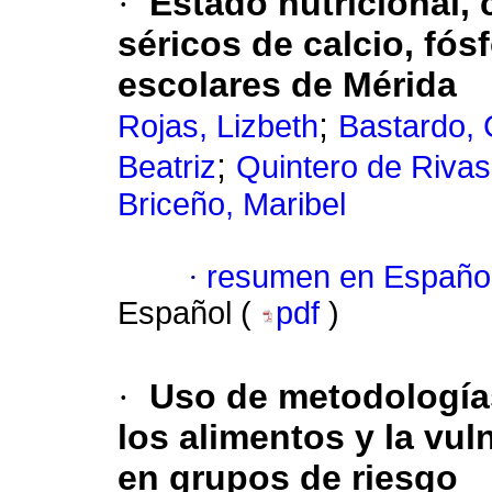
·
Estado nutricional,
séricos de calcio, fós
escolares de Mérida
;
Rojas, Lizbeth
Bastardo, 
;
Beatriz
Quintero de Rivas
Briceño, Maribel
·
resumen en Españo
Español (
pdf
)
·
Uso de metodologías
los alimentos y la vul
en grupos de riesgo