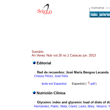
Sumário
An Venez Nutr vol.26 no.1 Caracas jun. 2013
Editorial
·
Red de recuerdos
:
José María Bengoa Lecanda
Chávez Pérez, José Félix
·
texto em Espanhol
·
Espanhol (
pdf
)
Nutrición Clínica
·
Glycemic index and glycemic load of diets of di
;
;
;
Hernández, Pablo
Mata, Claret
Lares, Mary
Velazco, Y