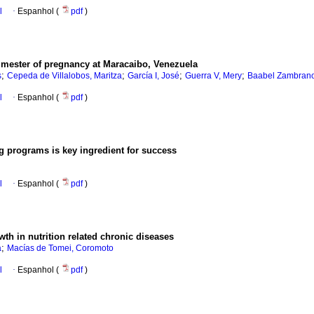
l
·
Espanhol (
pdf
)
trimester of pregnancy at Maracaibo, Venezuela
;
;
;
;
s
Cepeda de Villalobos, Maritza
García I, José
Guerra V, Mery
Baabel Zambrano
l
·
Espanhol (
pdf
)
g programs is key ingredient for success
l
·
Espanhol (
pdf
)
wth in nutrition related chronic diseases
;
a
Macías de Tomei, Coromoto
l
·
Espanhol (
pdf
)