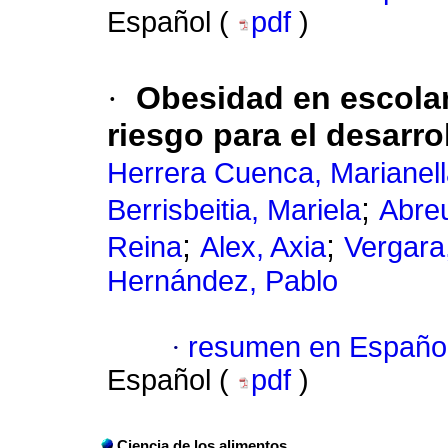
Español (
pdf
)
·
Obesidad en escolar
riesgo para el desarro
Herrera Cuenca, Marianel
;
Berrisbeitia, Mariela
Abreu
;
;
Reina
Alex, Axia
Vergara
Hernández, Pablo
·
resumen en Españo
Español (
pdf
)
Ciencia de los alimentos