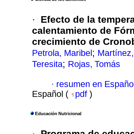
·
Efecto de la tempera
calentamiento de Fórm
crecimiento de Cronob
;
Petrola, Maribel
Martínez
;
Teresita
Rojas, Tomás
·
resumen en Españo
Español (
pdf
)
Educación Nutricional
·
Programa de educaci