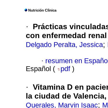
Nutrición Clìnica
·
Prácticas vinculada
con enfermedad renal
;
Delgado Peralta, Jessica
·
resumen en Españo
Español (
pdf
)
·
Vitamina D en pacie
la ciudad de Valencia
;
Querales, Marvin Isaac
M