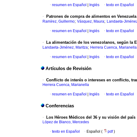
·
resumen en Español
|
Inglés
·
texto en Español
·
Patrones de compra de alimentos en Venezuela u
;
;
Ramírez, Guillermo
Vásquez, Maura
Landaeta-Jiménez
·
resumen en Español
|
Inglés
·
texto en Español
·
La alimentación de los venezolanos, según la 
;
Landaeta-Jiménez, Maritza
Herrera Cuenca, Marianella
·
resumen en Español
|
Inglés
·
texto en Español
Artículos de Revisión
·
Conflicto de interés o intereses en conflicto, tr
Herrera Cuenca, Marianella
·
resumen en Español
|
Inglés
·
texto en Español
Conferencias
·
Los Héroes Médicos del 36 y su visión del país
López de Blanco, Mercedes
·
texto en Español
·
Español (
pdf
)