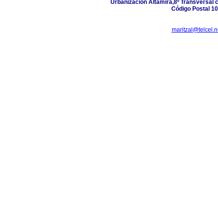
Urbanización Altamira,8º Transversal 
Código Postal 10
maritzal@telcel.n