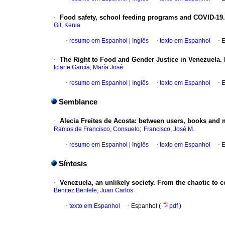
·
Food safety, school feeding programs and COVID-19. T
Gil, Kenia
·
resumo em Espanhol
|
Inglês
·
texto em Espanhol
·
E
·
The Right to Food and Gender Justice in Venezuela. 
Iciarte García, María José
·
resumo em Espanhol
|
Inglês
·
texto em Espanhol
·
E
Semblance
·
Alecia Freites de Acosta: between users, books and m
;
Ramos de Francisco, Consuelo
Francisco, José M.
·
resumo em Espanhol
|
Inglês
·
texto em Espanhol
·
E
Síntesis
·
Venezuela, an unlikely society. From the chaotic to 
Benítez Benfele, Juan Carlos
·
texto em Espanhol
·
Espanhol (
pdf
)