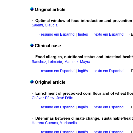
Original article
·
Optimal window of food introduction and prevention of
Salemi, Claudia
·
resumo em Espanhol
|
Inglês
·
texto em Espanhol
·
E
Clinical case
·
Food allergies, nutritional status and intestinal healt
;
Sánchez, Letmarìe
Martínez, Mayra
·
resumo em Espanhol
|
Inglês
·
texto em Espanhol
·
E
Original article
·
Enrichment of precooked corn flour and of wheat flo
Chávez Pérez, José Félix
·
resumo em Espanhol
|
Inglês
·
texto em Espanhol
·
E
·
Dilemmas between climate change, sustainable/healt
Herrera Cuenca, Marianella
·
resumo em Espanhol
|
Inglês
·
texto em Espanhol
·
E