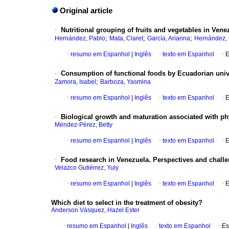
Original article
·
Nutritional grouping of fruits and vegetables in Vene
;
;
;
Hernández, Pablo
Mata, Claret
García, Arianna
Hernández,
·
resumo em Espanhol
|
Inglês
·
texto em Espanhol
·
E
·
Consumption of functional foods by Ecuadorian univ
;
Zamora, Isabel
Barboza, Yasmina
·
resumo em Espanhol
|
Inglês
·
texto em Espanhol
·
E
·
Biological growth and maturation associated with ph
Méndez-Pérez, Betty
·
resumo em Espanhol
|
Inglês
·
texto em Espanhol
·
E
·
Food research in Venezuela. Perspectives and chall
Velazco Gutiérrez, Yuly
·
resumo em Espanhol
|
Inglês
·
texto em Espanhol
·
E
Which diet to select in the treatment of obesity?
Anderson Vásquez, Hazel Ester
·
resumo em Espanhol
|
Inglês
·
texto em Espanhol
·
Es