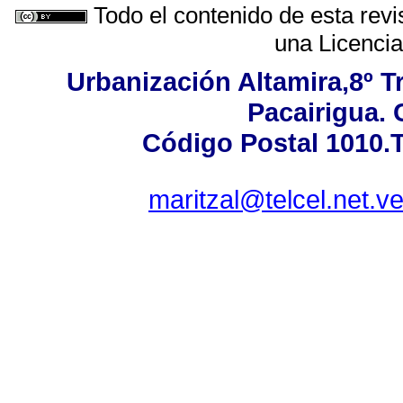
Todo el contenido de esta revi
una
Licenci
Urbanización Altamira,8º T
Pacairigua. 
Código Postal 1010.T
maritzal@telcel.net.v