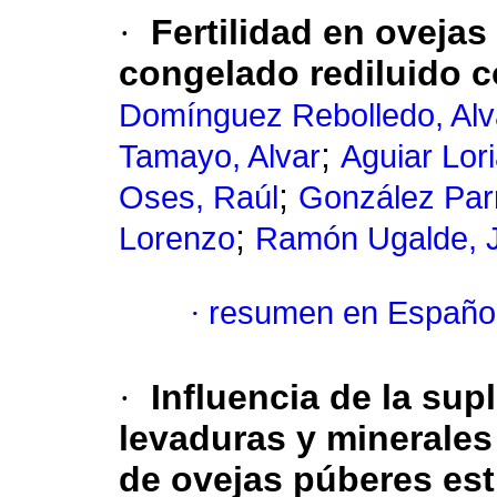
·
Fertilidad en oveja
congelado rediluido 
Domínguez Rebolledo, Alv
;
Tamayo, Alvar
Aguiar Lori
;
Oses, Raúl
González Par
;
Lorenzo
Ramón Ugalde, J
·
resumen en Españo
·
Influencia de la sup
levaduras y minerales
de ovejas púberes es