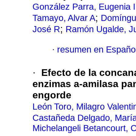
González Parra, Eugenia I
;
Tamayo, Alvar A
Domíngue
;
José R
Ramón Ugalde, Ju
·
resumen en Españo
·
Efecto de la concana
enzimas
a
-amilasa pan
engorde
León Toro, Milagro Valenti
Castañeda Delgado, María 
Michelangeli Betancourt, 