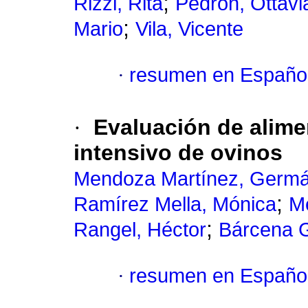
;
Rizzi, Rita
Pedron, Ottavi
;
Mario
Vila, Vicente
·
resumen en Españo
·
Evaluación de alime
intensivo de ovinos
Mendoza Martínez, Germá
;
Ramírez Mella, Mónica
Me
;
Rangel, Héctor
Bárcena 
·
resumen en Españo