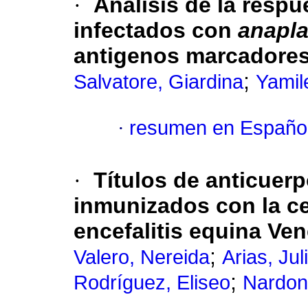
·
Análisis de la resp
infectados con
anapl
antigenos marcadores 
;
Salvatore, Giardina
Yamile
·
resumen en Españo
·
Títulos de anticuer
inmunizados con la cep
encefalitis equina Ve
;
Valero, Nereida
Arias, Jul
;
Rodríguez, Eliseo
Nardon