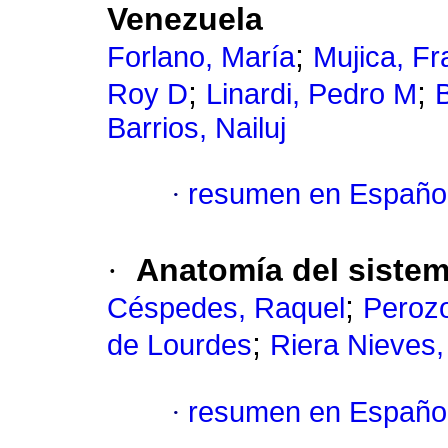
Venezuela
;
Forlano, María
Mujica, Fr
;
;
Roy D
Linardi, Pedro M
Barrios, Nailuj
·
resumen en Españo
·
Anatomía del sistema
;
Céspedes, Raquel
Perozo
;
de Lourdes
Riera Nieves,
·
resumen en Españo