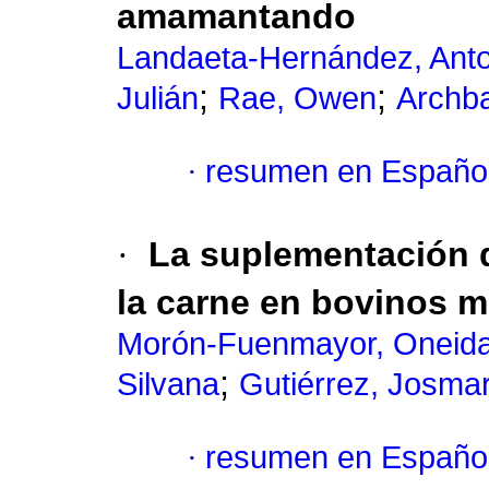
amamantando
Landaeta-Hernández, Anto
;
;
Julián
Rae, Owen
Archba
·
resumen en Españo
·
La suplementación 
la carne en bovinos m
Morón-Fuenmayor, Oneid
;
Silvana
Gutiérrez, Josma
·
resumen en Españo