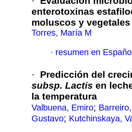
·
Evaluación microbio
enterotoxinas estafil
moluscos y vegetales
Torres, María M
·
resumen en Españo
·
Predicción del crec
subsp. Lactis
en leche
la temperatura
;
Valbuena, Emiro
Barreiro
;
Gustavo
Kutchinskaya, V