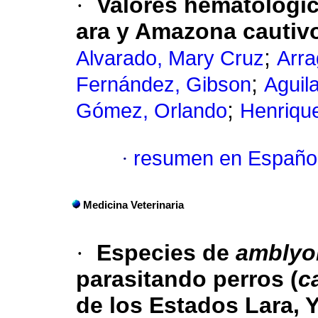
·
Valores hematológic
ara y Amazona cautiv
;
Alvarado, Mary Cruz
Arra
;
Fernández, Gibson
Aguil
;
Gómez, Orlando
Henriqu
·
resumen en Españo
Medicina Veterinaria
·
Especies de
ambly
parasitando perros (
c
de los Estados Lara, 