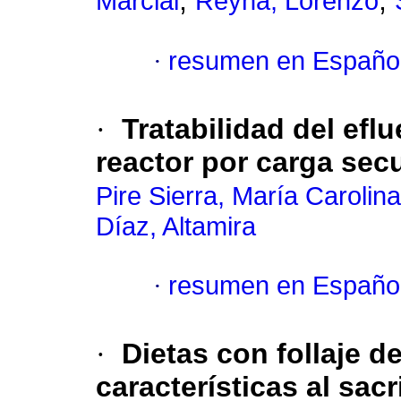
;
;
Marcial
Reyna, Lorenzo
·
resumen en Españo
·
Tratabilidad del efl
reactor por carga sec
Pire Sierra, María Carolina
Díaz, Altamira
·
resumen en Españo
·
Dietas con follaje d
características al sac