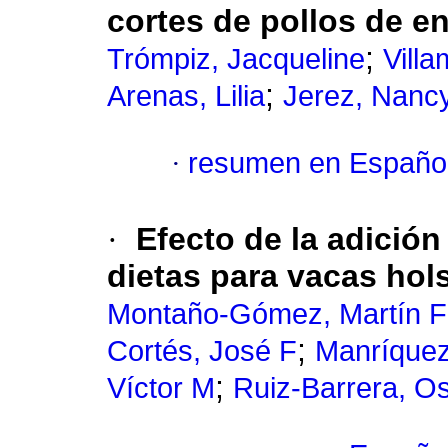
cortes de pollos de e
;
Trómpiz, Jacqueline
Vill
;
Arenas, Lilia
Jerez, Nanc
·
resumen en Españo
·
Efecto de la adició
dietas para vacas hols
Montaño-Gómez, Martín F
;
Cortés, José F
Manríque
;
Víctor M
Ruiz-Barrera, O