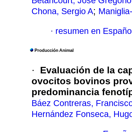
Betancourt, José Gregorio
;
Chona, Sergio A
Manigli
·
resumen en Españo
Producción Animal
·
Evaluación de la ca
ovocitos bovinos pro
predominancia fenotí
Báez Contreras, Francisco
Hernández Fonseca, Hugo