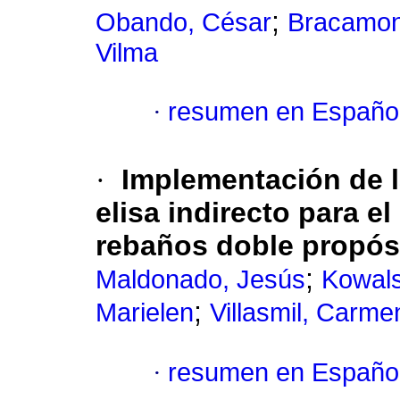
;
Obando, César
Bracamon
Vilma
·
resumen en Españo
·
Implementación de la
elisa indirecto para e
rebaños doble propósi
;
Maldonado, Jesús
Kowals
;
Marielen
Villasmil, Carme
·
resumen en Españo