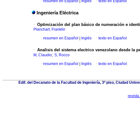
·
resumen en Español
|
Inglés
·
texto en Español
Ingeniería Eléctrica
·
Optimización del plan básico de numeración e identi
Planchart, Franklin
·
resumen en Español
|
Inglés
·
texto en Español
·
Analisis del sistema electrico venezolano desde la p
;
M, Claudio
S, Rocco
·
resumen en Español
|
Inglés
·
texto en Español
Edif. del Decanato de la Facultad de Ingeniería, 3º piso, Ciudad Univ
revist