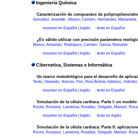
Ingeniería Química
·
Caracterización de compuestos de polipropileno/alm
;
;
González, Jeanette
Albano, Carmen
Hernández, Marianella
·
resumen en Español
|
Inglés
·
texto en Español
·
¿Es válido utilizar con precisión parámetros reológi
;
;
Blanco, Armando
Rodríguez, Carmen
García, Reinaldo
·
resumen en Español
|
Inglés
·
texto en Español
Cibernetica, Sistemas e Informática
·
Un marco metodológico para el desarrollo de aplicac
;
;
;
Terán, Oswaldo
Narciso, Flor
Ríos-Bolívar, Addison
Hidrobo,
·
resumen en Español
|
Inglés
·
texto en Español
·
Simulación de la célula cardiaca. Parte I
:
un modelo 
;
;
;
Roche, Rossany
Lamanna, Rosalba
Delgado, Marisol
Rocar
·
resumen en Español
|
Inglés
·
texto en Inglés
·
Simulación de la célula cardiaca
:
Parte II: aplicacion
;
;
;
Roche, Rossany
Lamanna, Rosalba
Delgado, Marisol
Rocar