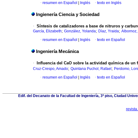
·
resumen en Español
|
Inglés
·
texto en Inglés
Ingienería Ciencia y Sociedad
·
Síntesis de catalizadores a base de nitruros y carbur
;
;
;
García, Elizabeth
González, Yolanda
Dìaz, Yraida
Albornoz,
·
resumen en Español
|
Inglés
·
texto en Español
Ingeniería Mecánica
·
Influencia del CaO sobre la actividad química de u
;
;
Cruz-Crespo, Amado
Quintana Puchol, Rafael
Perdomo, Lor
·
resumen en Español
|
Inglés
·
texto en Español
Edif. del Decanato de la Facultad de Ingeniería, 3º piso, Ciudad Univ
revist