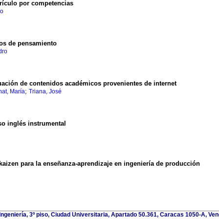
rículo por competencias
io
sos de pensamiento
dro
ación de contenidos académicos provenientes de internet
;
at, María
Triana, José
o inglés instrumental
 kaizen para la enseñanza-aprendizaje en ingeniería de producción
 Ingeniería, 3º piso, Ciudad Universitaria, Apartado 50.361, Caracas 1050-A, Ven