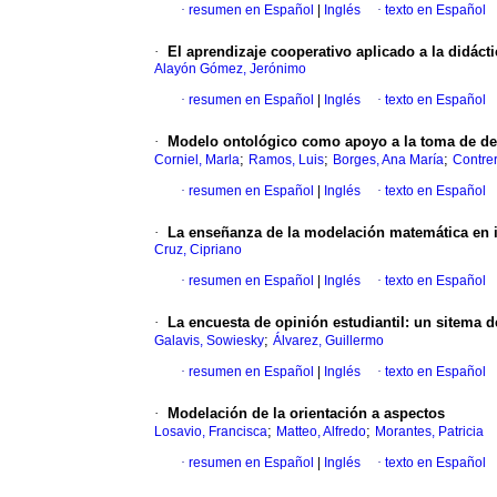
·
resumen en Español
|
Inglés
·
texto en Español
·
El aprendizaje cooperativo aplicado a la didáct
Alayón Gómez, Jerónimo
·
resumen en Español
|
Inglés
·
texto en Español
·
Modelo ontológico como apoyo a la toma de de
;
;
;
Corniel, Marla
Ramos, Luis
Borges, Ana María
Contre
·
resumen en Español
|
Inglés
·
texto en Español
·
La enseñanza de la modelación matemática en i
Cruz, Cipriano
·
resumen en Español
|
Inglés
·
texto en Español
·
La encuesta de opinión estudiantil
:
un sitema d
;
Galavis, Sowiesky
Álvarez, Guillermo
·
resumen en Español
|
Inglés
·
texto en Español
·
Modelación de la orientación a aspectos
;
;
Losavio, Francisca
Matteo, Alfredo
Morantes, Patricia
·
resumen en Español
|
Inglés
·
texto en Español