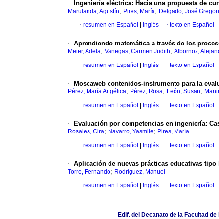
·
Ingeniería eléctrica
:
Hacia una propuesta de cur
;
;
Marulanda, Agustín
Pires, María
Delgado, José Gregor
·
resumen en Español
|
Inglés
·
texto en Español
·
Aprendiendo matemática a través de los proce
;
;
Meier, Adela
Vanegas, Carmen Judith
Albornoz, Alejan
·
resumen en Español
|
Inglés
·
texto en Español
·
Moscaweb contenidos-instrumento para la evalu
;
;
;
Pérez, María Angélica
Pérez, Rosa
León, Susan
Manin
·
resumen en Español
|
Inglés
·
texto en Español
·
Evaluación por competencias en ingeniería
:
Cas
;
;
Rosales, Cira
Navarro, Yasmile
Pires, María
·
resumen en Español
|
Inglés
·
texto en Español
·
Aplicación de nuevas prácticas educativas tipo
;
Torre, Fernando
Rodríguez, Manuel
·
resumen en Español
|
Inglés
·
texto en Español
Edif. del Decanato de la Facultad de