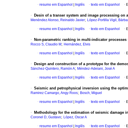
·
resumo em Espanhol
|
Inglês
·
texto em Espanhol
·
E
·
Desin of a transer system and image processing on
;
Menéndez Alonso, Reinaldo Javier
López-Portilla Vigil, Bárb
·
resumo em Espanhol
|
Inglês
·
texto em Espanhol
·
E
·
Non-parametric ranking in multi-indicator processes
;
Rocco S, Claudio M
Hernández, Elvis
·
resumo em Espanhol
|
Inglês
·
texto em Espanhol
·
E
·
Design and construction of a prototype for the demost
;
Sánchez-Quintero, Ramón A
Méndez-Adeiani, José A
·
resumo em Espanhol
|
Inglês
·
texto em Espanhol
·
E
·
Seismic and petrophysical inversion using the opti
;
Ramirez Camargo, Angy Roos
Bosch, Miguel
·
resumo em Espanhol
|
Inglês
·
texto em Espanhol
·
E
·
Methodology for the estimation of seismic damage in 
;
Coronel D, Gustavo
López, Oscar A
·
resumo em Espanhol
|
Inglês
·
texto em Espanhol
·
E