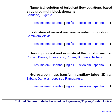
·
Numerical solution of turbulent flow equations based
structured multi-block domains
Sandone, Eugenio
·
resumo em Espanhol
|
Inglês
·
texto em Espanhol
·
E
·
Evaluation of several successive substitution algorit
Gammiero, Alexis
·
resumo em Espanhol
|
Inglês
·
texto em Espanhol
·
E
·
Design proposal and estimate of the initial investmen
;
;
Román, Dimas
Ensalazado, Rubén
Burguera, Roberto
·
resumo em Espanhol
|
Inglês
·
texto em Espanhol
·
E
·
Hydrocarbon mass transfer in capillary tubes
:
1D tra
;
Zabala, Damelys
López de Ramos, Aura
·
resumo em Espanhol
|
Inglês
·
texto em Espanhol
·
E
Edif. del Decanato de la Facultad de Ingeniería, 3º piso, Ciudad Univ