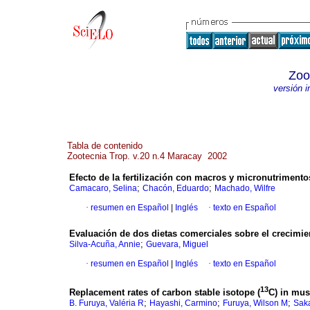
Zoo
versión 
Tabla de contenido
Zootecnia Trop. v.20 n.4 Maracay 2002
Efecto de la fertilización con macros y micronutrimento
;
;
Camacaro, Selina
Chacón, Eduardo
Machado, Wilfre
·
resumen en Español
|
Inglés
·
texto en Español
Evaluación de dos dietas comerciales sobre el creci
;
Silva-Acuña, Annie
Guevara, Miguel
·
resumen en Español
|
Inglés
·
texto en Español
13
Replacement rates of carbon stable isotope (
C) in mus
;
;
;
B. Furuya, Valéria R
Hayashi, Carmino
Furuya, Wilson M
Saka