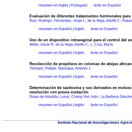
·
resumen en Inglés
|
Portugués
·
texto en Español
Evaluación de diferentes tratamientos hormonales para l
;
;
;
Ruiz, Rodrigo
Fernández, Jorge L
de la Vega, Adolfo C
Rabas
·
resumen en Español
|
Inglés
·
texto en Español
Uso de un dispositivo intravaginal para el control del e
;
;
Wilde, Oscar R
de la Vega, Adolfo C
L. Cruz, María
·
resumen en Español
|
Inglés
·
texto en Español
Recolección de propóleos en colonias de abejas african
;
Thimann, Rafael
Manrique, Antonio J
·
resumen en Español
|
Inglés
·
texto en Español
Determinación de saxitoxina y sus derivados en molusco
resolución con previa oxidación
;
;
Rojas de Astudillo, Luisa
Chang-Yen, Iván
La Barbera-Sánche
·
resumen en Español
|
Inglés
·
texto en Español
Instituto Nacional de Investigaciones Agric