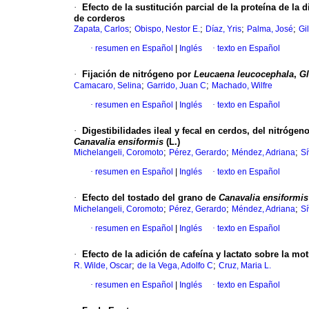
·
Efecto de la sustitución parcial de la proteína de la
de corderos
;
;
;
;
Zapata, Carlos
Obispo, Nestor E.
Díaz, Yris
Palma, José
Gi
·
resumen en Español
|
Inglés
·
texto en Español
·
Fijación de nitrógeno por
Leucaena leucocephala
,
Gl
;
;
Camacaro, Selina
Garrido, Juan C
Machado, Wilfre
·
resumen en Español
|
Inglés
·
texto en Español
·
Digestibilidades ileal y fecal en cerdos, del nitróg
Canavalia
ensiformis
(L.)
;
;
;
Michelangeli, Coromoto
Pérez, Gerardo
Méndez, Adriana
Sí
·
resumen en Español
|
Inglés
·
texto en Español
·
Efecto del tostado del grano de
Canavalia
ensiformis
;
;
;
Michelangeli, Coromoto
Pérez, Gerardo
Méndez, Adriana
Sí
·
resumen en Español
|
Inglés
·
texto en Español
·
Efecto de la adición de cafeína y lactato sobre la m
;
;
R. Wilde, Oscar
de la Vega, Adolfo C
Cruz, Maria L.
·
resumen en Español
|
Inglés
·
texto en Español