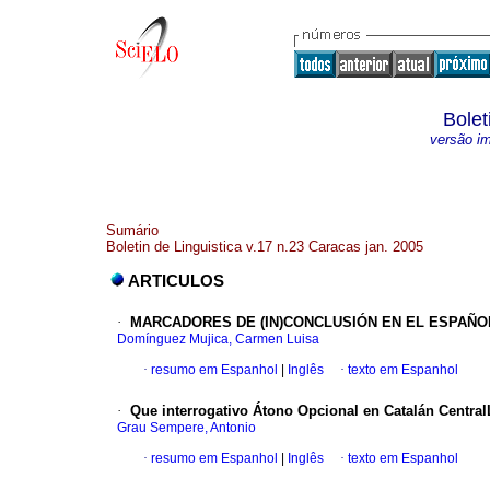
Bolet
versão i
Sumário
Boletin de Linguistica v.17 n.23 Caracas jan. 2005
ARTICULOS
·
MARCADORES DE (IN)CONCLUSIÓN EN EL ESPAÑ
Domínguez Mujica, Carmen Luisa
·
resumo em Espanhol
|
Inglês
·
texto em Espanhol
·
Que interrogativo Átono Opcional en Catalán Central
Grau Sempere, Antonio
·
resumo em Espanhol
|
Inglês
·
texto em Espanhol