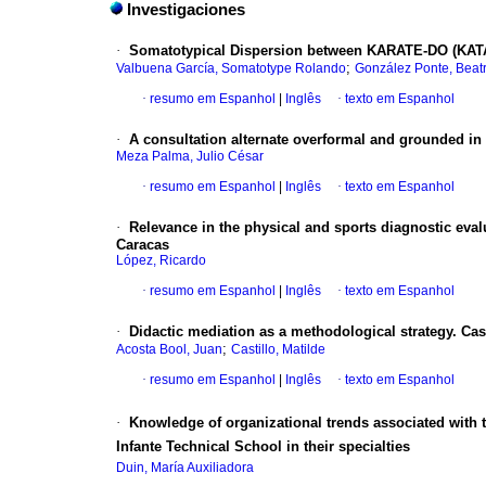
Investigaciones
·
Somatotypical Dispersion between KARATE-DO (KATA
;
Valbuena García, Somatotype Rolando
González Ponte, Beatr
·
resumo em Espanhol
|
Inglês
·
texto em Espanhol
·
A consultation alternate overformal and grounded in 
Meza Palma, Julio César
·
resumo em Espanhol
|
Inglês
·
texto em Espanhol
·
Relevance in the physical and sports diagnostic evalu
Caracas
López, Ricardo
·
resumo em Espanhol
|
Inglês
·
texto em Espanhol
·
Didactic mediation as a methodological strategy. C
;
Acosta Bool, Juan
Castillo, Matilde
·
resumo em Espanhol
|
Inglês
·
texto em Espanhol
·
Knowledge of organizational trends associated with t
Infante Technical School in their specialties
Duin, María Auxiliadora