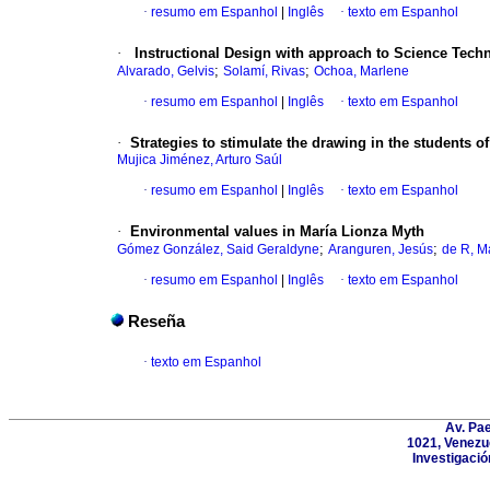
·
resumo em Espanhol
|
Inglês
·
texto em Espanhol
·
Instructional Design with approach to Science Techn
;
;
Alvarado, Gelvis
Solamí, Rivas
Ochoa, Marlene
·
resumo em Espanhol
|
Inglês
·
texto em Espanhol
·
Strategies to stimulate the drawing in the students of
Mujica Jiménez, Arturo Saúl
·
resumo em Espanhol
|
Inglês
·
texto em Espanhol
·
Environmental values in María Lionza Myth
;
;
Gómez González, Said Geraldyne
Aranguren, Jesús
de R, M
·
resumo em Espanhol
|
Inglês
·
texto em Espanhol
Reseña
·
texto em Espanhol
Av. Pa
1021, Venezu
Investigació