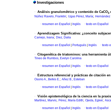
Investigaciones
·
Análisis granulométrico y contenido de CaCO
d
3
;
;
Núñez Ravelo, Franklin
Ugas Pérez, María
Hernández 
·
resumen en Español
|
Inglés
·
texto en Español
·
Aprendizagem Significativa
:
¿conceito subjacen
;
Camejo, Ivana
Diez, Dalia
·
resumen en Español
|
Portugués
|
Inglés
·
texto 
·
Citogenética de triatominos
:
una herramienta úti
Tineo de Rumbos, Evelyn Carolina
·
resumen en Español
|
Inglés
·
texto en Español
·
Estructura referencial y prácticas de citación e
;
Osorio A., Belkis E.
Añez B., Esteban
·
resumen en Español
|
Inglés
·
texto en Español
·
Visión epistemológica de la ciencia en la prax
;
;
;
Martínez, Marvis
Pérez, María Edith
Ojeda, Egleé
Asca
·
resumen en Español
|
Inglés
·
texto en Español