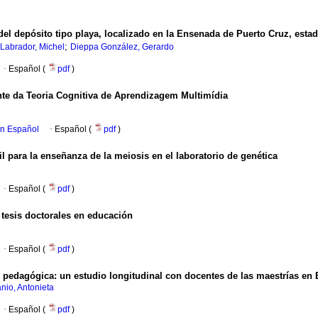
el depósito tipo playa, localizado en la Ensenada de Puerto Cruz, esta
;
Labrador, Michel
Dieppa González, Gerardo
·
Español (
pdf
)
te da Teoria Cognitiva de Aprendizagem Multimídia
en Español
·
Español (
pdf
)
l para la enseñanza de la meiosis en el laboratorio de genética
·
Español (
pdf
)
n tesis doctorales en educación
·
Español (
pdf
)
is pedagógica
:
un estudio longitudinal con docentes de las maestrías en 
nio, Antonieta
·
Español (
pdf
)