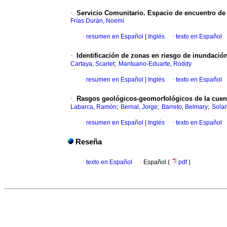
·
Servicio Comunitario. Espacio de encuentro de s
Frías Durán, Noemí
·
resumen en Español
|
Inglés
·
texto en Español
·
Identificación de zonas en riesgo de inundació
;
Cartaya, Scarlet
Mantuano-Eduarte, Roddy
·
resumen en Español
|
Inglés
·
texto en Español
·
Rasgos geológicos-geomorfológicos de la cuen
;
;
;
Labarca, Ramón
Bernal, Jorge
Barreto, Belmary
Solan
·
resumen en Español
|
Inglés
·
texto en Español
Reseña
·
texto en Español
·
Español (
pdf
)