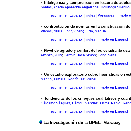
·
Inteligencia y comprensión en lectura de adoles
;
Santos, Acácia Aparecida Angeli dos
Boulhoça Suehiro, 
·
resumen en Español
|
Inglés
|
Portugués
·
texto 
·
confrontación de normas en la construcción de
;
;
Planas, Núria
Font, Vicenç
Edo, Mequè
·
resumen en Español
|
Inglés
·
texto en Español
·
Nivel de agrado y confort de los estudiante usa
;
;
Alfonzo, Zully
Fermín, José Simón
Long, Vena
·
resumen en Español
|
Inglés
·
texto en Español
·
Un estudio exploratorio sobre heurísticas en es
;
Marino, Tamara
Rodríguez, Mabel
·
resumen en Español
|
Inglés
·
texto en Español
·
Tendencias de los enfoques cualitativos y cuantit
;
;
Cárcamo Vásquez, Héctor
Méndez Bustos, Pablo
Rebo
·
resumen en Español
|
Inglés
·
texto en Español
La Investigación de la UPEL- Maracay