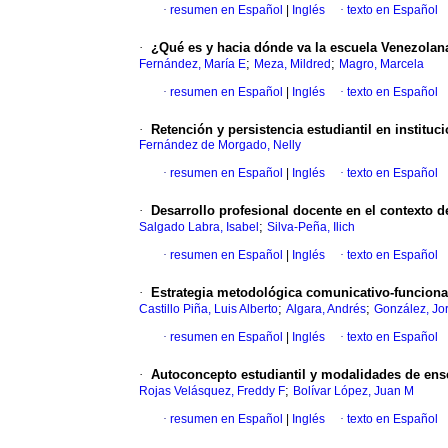
·
resumen en Español
|
Inglés
·
texto en Español
·
¿
Q
ué es y hacia dónde va la escuela Venezolan
;
;
Fernández, María E
Meza, Mildred
Magro, Marcela
·
resumen en Español
|
Inglés
·
texto en Español
·
Retención y persistencia estudiantil en institu
Fernández de Morgado, Nelly
·
resumen en Español
|
Inglés
·
texto en Español
·
Desarrollo profesional docente en el contexto d
;
Salgado Labra, Isabel
Silva-Peña, Ilich
·
resumen en Español
|
Inglés
·
texto en Español
·
Estrategia metodológica comunicativo-funciona
;
;
Castillo Piña, Luis Alberto
Algara, Andrés
González, Jo
·
resumen en Español
|
Inglés
·
texto en Español
·
Autoconcepto estudiantil y modalidades
de ens
;
Rojas Velásquez, Freddy F
Bolívar López, Juan M
·
resumen en Español
|
Inglés
·
texto en Español