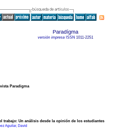
Paradígma
versión impresa
ISSN
1011-2251
Revista Paradigma
l trabajo
:
Un análisis desde la opinión de los estudiantes
ez Aguilar, David