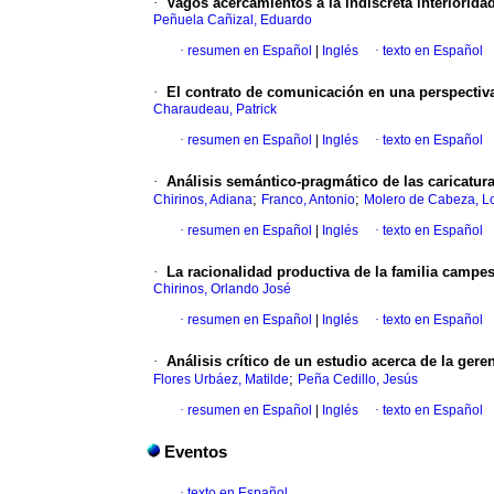
·
Vagos acercamientos a la indiscreta interioridad
Peñuela Cañizal, Eduardo
·
resumen en Español
|
Inglés
·
texto en Español
·
El contrato de comunicación en una perspectiva
Charaudeau, Patrick
·
resumen en Español
|
Inglés
·
texto en Español
·
Análisis semántico-pragmático de las caricatur
;
;
Chirinos, Adiana
Franco, Antonio
Molero de Cabeza, L
·
resumen en Español
|
Inglés
·
texto en Español
·
La racionalidad productiva de la familia campe
Chirinos, Orlando José
·
resumen en Español
|
Inglés
·
texto en Español
·
Análisis crítico de un estudio acerca de la ge
;
Flores Urbáez, Matilde
Peña Cedillo, Jesús
·
resumen en Español
|
Inglés
·
texto en Español
Eventos
·
texto en Español