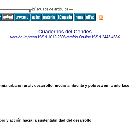
Cuadernos del Cendes
versión impresa
ISSN
1012-2508
versión On-line
ISSN
2443-468X
omía urbano-rural
:
desarrollo, medio ambiente y pobreza en la interfase
o y acción hacia la sustentabilidad del desarrollo