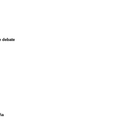
e debate
ña