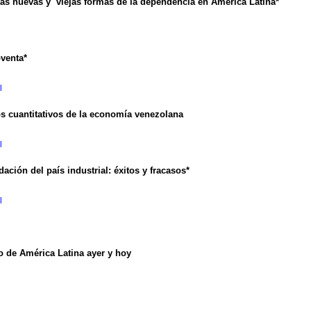
y las nuevas y viejas formas de la dependencia en América Latina*
venta*
l
ntitativos de la economía venezolana
l
ación del país industrial
:
éxitos y fracasos*
l
lo de América Latina ayer y hoy