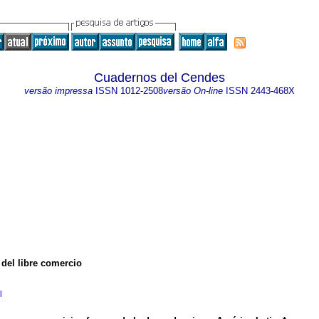
Cuadernos del Cendes
versão impressa
ISSN
1012-2508
versão On-line
ISSN
2443-468X
a del libre comercio
l