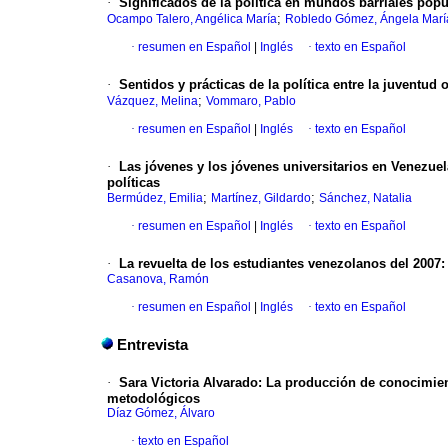
·
Significados de la política en mundos barriales pop
;
Ocampo Talero, Angélica María
Robledo Gómez, Ángela Marí
·
resumen en Español
|
Inglés
·
texto en Español
·
Sentidos y prácticas de la política entre la juventud
;
Vázquez, Melina
Vommaro, Pablo
·
resumen en Español
|
Inglés
·
texto en Español
·
Las jóvenes y los jóvenes universitarios en Venezuel
políticas
;
;
Bermúdez, Emilia
Martínez, Gildardo
Sánchez, Natalia
·
resumen en Español
|
Inglés
·
texto en Español
·
La revuelta de los estudiantes venezolanos del 2007
Casanova, Ramón
·
resumen en Español
|
Inglés
·
texto en Español
Entrevista
·
Sara Victoria Alvarado
:
La producción de conocimient
metodológicos
Díaz Gómez, Álvaro
·
texto en Español