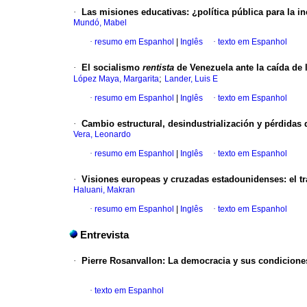
·
Las misiones educativas
:
¿política pública para la in
Mundó, Mabel
·
resumo em Espanhol
|
Inglês
·
texto em Espanhol
·
El socialismo
rentista
de Venezuela ante la caída de 
;
López Maya, Margarita
Lander, Luis E
·
resumo em Espanhol
|
Inglês
·
texto em Espanhol
·
Cambio estructural, desindustrialización y pérdidas 
Vera, Leonardo
·
resumo em Espanhol
|
Inglês
·
texto em Espanhol
·
Visiones europeas y cruzadas estadounidenses: el t
Haluani, Makran
·
resumo em Espanhol
|
Inglês
·
texto em Espanhol
Entrevista
·
Pierre Rosanvallon
:
La democracia y sus condicione
·
texto em Espanhol