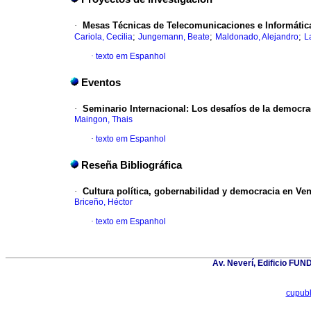
·
Mesas Técnicas de Telecomunicaciones e Informática:
;
;
;
Cariola, Cecilia
Jungemann, Beate
Maldonado, Alejandro
L
·
texto em Espanhol
Eventos
·
Seminario Internacional: Los desafíos de la democra
Maingon, Thais
·
texto em Espanhol
Reseña Bibliográfica
·
Cultura política, gobernabilidad y democracia en Ve
Briceño, Héctor
·
texto em Espanhol
Av. Neverí, Edificio FU
cupub