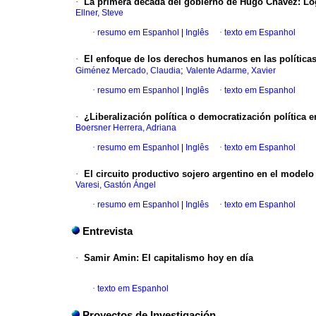
·
La primera década del gobierno de Hugo Chávez: Lo
Ellner, Steve
·
resumo em Espanhol
|
Inglês
·
texto em Espanhol
·
El enfoque de los derechos humanos en las políticas
;
Giménez Mercado, Claudia
Valente Adarme, Xavier
·
resumo em Espanhol
|
Inglês
·
texto em Espanhol
·
¿Liberalización política o democratización política
Boersner Herrera, Adriana
·
resumo em Espanhol
|
Inglês
·
texto em Espanhol
·
El circuito productivo sojero argentino en el modelo
Varesi, Gastón Ángel
·
resumo em Espanhol
|
Inglês
·
texto em Espanhol
Entrevista
·
Samir Amin: El capitalismo hoy en día
·
texto em Espanhol
Proyectos de Investigación