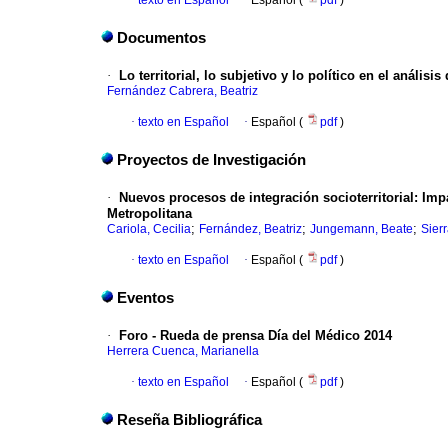
·
texto en Español
·
Español (
pdf
)
Documentos
·
Lo territorial, lo subjetivo y lo político en el análisi
Fernández Cabrera, Beatriz
·
texto en Español
·
Español (
pdf
)
Proyectos de Investigación
·
Nuevos procesos de integración socioterritorial
:
Impa
Metropolitana
;
;
;
Cariola, Cecilia
Fernández, Beatriz
Jungemann, Beate
Sier
·
texto en Español
·
Español (
pdf
)
Eventos
·
Foro - Rueda de prensa Día del Médico 2014
Herrera Cuenca, Marianella
·
texto en Español
·
Español (
pdf
)
Reseña Bibliográfica