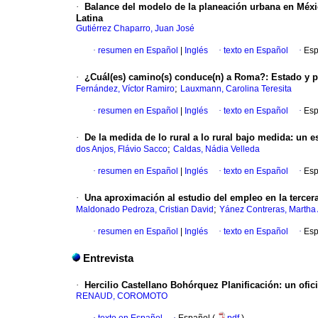
·
Balance del modelo de la planeación urbana en Méx
Latina
Gutiérrez Chaparro, Juan José
·
resumen en Español
|
Inglés
·
texto en Español
·
Esp
·
¿Cuál(es) camino(s) conduce(n) a Roma?
:
Estado y p
;
Fernández, Víctor Ramiro
Lauxmann, Carolina Teresita
·
resumen en Español
|
Inglés
·
texto en Español
·
Esp
·
De la medida de lo rural a lo rural bajo medida
:
un
es
;
dos Anjos, Flávio Sacco
Caldas, Nádia Velleda
·
resumen en Español
|
Inglés
·
texto en Español
·
Esp
·
Una aproximación al estudio del empleo en la tercer
;
Maldonado Pedroza, Cristian David
Yánez Contreras, Martha 
·
resumen en Español
|
Inglés
·
texto en Español
·
Esp
Entrevista
·
Hercilio
Castellano Bohórquez
Planificación
:
un ofici
RENAUD, COROMOTO